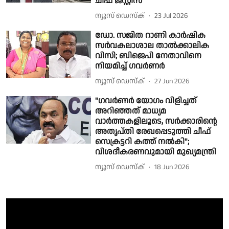
ചീഫ് ജസ്റ്റിസ്
ന്യൂസ് ഡെസ്ക്
23 Jul 2026
ഡോ. സജിത റാണി കാർഷിക
സർവകലാശാല താൽക്കാലിക
വിസി; ബിജെപി നേതാവിനെ
നിയമിച്ച് ഗവർണർ
ന്യൂസ് ഡെസ്ക്
27 Jun 2026
"ഗവർണർ യോഗം വിളിച്ചത്
അറിഞ്ഞത് മാധ്യമ
വാർത്തകളിലൂടെ, സർക്കാരിൻ്റെ
അതൃപ്തി രേഖപ്പെടുത്തി ചീഫ്
സെക്രട്ടറി കത്ത് നൽകി";
വിശദീകരണവുമായി മുഖ്യമന്ത്രി
ന്യൂസ് ഡെസ്ക്
18 Jun 2026