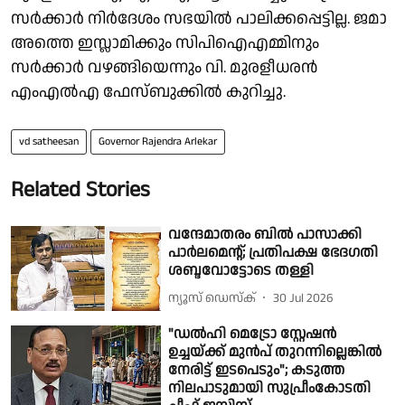
സർക്കാർ നിർദേശം സഭയിൽ പാലിക്കപ്പെട്ടില്ല. ജമാ
അത്തെ ഇസ്ലാമിക്കും സിപിഐഎമ്മിനും
സർക്കാർ വഴങ്ങിയെന്നും വി. മുരളീധരൻ
എംഎൽഎ ഫേസ്ബുക്കിൽ കുറിച്ചു.
vd satheesan
Governor Rajendra Arlekar
Related Stories
വന്ദേമാതരം ബിൽ പാസാക്കി
പാർലമെൻ്റ്; പ്രതിപക്ഷ ഭേദഗതി
ശബ്ദവോട്ടോടെ തള്ളി
ന്യൂസ് ഡെസ്ക്
30 Jul 2026
"ഡൽഹി മെട്രോ സ്റ്റേഷൻ
ഉച്ചയ്ക്ക് മുൻപ് തുറന്നില്ലെങ്കിൽ
നേരിട്ട് ഇടപെടും"; കടുത്ത
നിലപാടുമായി സുപ്രീംകോടതി