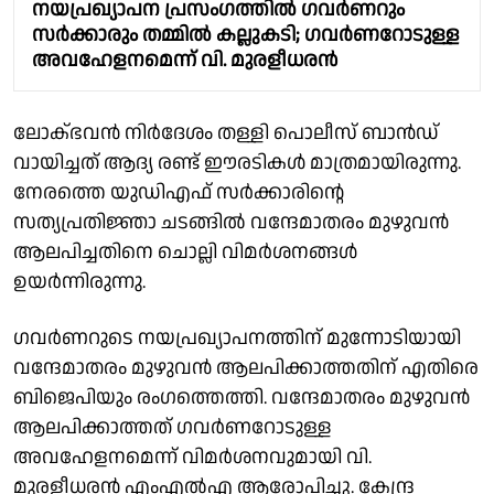
നയപ്രഖ്യാപന പ്രസംഗത്തിൽ ഗവർണറും
സർക്കാരും തമ്മിൽ കല്ലുകടി; ഗവർണറോടുള്ള
അവഹേളനമെന്ന് വി. മുരളീധരൻ
ലോക്ഭവൻ നിർദേശം തള്ളി പൊലീസ് ബാൻഡ്
വായിച്ചത് ആദ്യ രണ്ട് ഈരടികൾ മാത്രമായിരുന്നു.
നേരത്തെ യുഡിഎഫ് സർക്കാരിൻ്റെ
സത്യപ്രതിജ്ഞാ ചടങ്ങിൽ വന്ദേമാതരം മുഴുവൻ
ആലപിച്ചതിനെ ചൊല്ലി വിമർശനങ്ങൾ
ഉയർന്നിരുന്നു.
ഗവർണറുടെ നയപ്രഖ്യാപനത്തിന് മുന്നോടിയായി
വന്ദേമാതരം മുഴുവൻ ആലപിക്കാത്തതിന് എതിരെ
ബിജെപിയും രംഗത്തെത്തി. വന്ദേമാതരം മുഴുവൻ
ആലപിക്കാത്തത് ഗവർണറോടുള്ള
അവഹേളനമെന്ന് വിമർശനവുമായി വി.
മുരളീധരൻ എംഎൽഎ ആരോപിച്ചു. കേന്ദ്ര