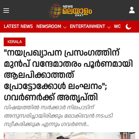
LATEST NEWS
NEWSROOM
ENTERTAINMENT
WORLD CUP
KERALA
"നയപ്രഖ്യാപന പ്രസംഗത്തിന്
മുൻപ് വന്ദേമാതരം പൂര്‍ണമായി
ആലപിക്കാത്തത്
പ്രോട്ടോക്കോള്‍ ലംഘനം";
ഗവർണർക്ക് അതൃപ്തി
വിഷയത്തിൽ സർക്കാർ നിലപാടിന്
അനുസരിച്ചായിരിക്കും ലോക്ഭവൻ നടപടി
സ്വീകരിക്കുക എന്നും ഗവർണർ...