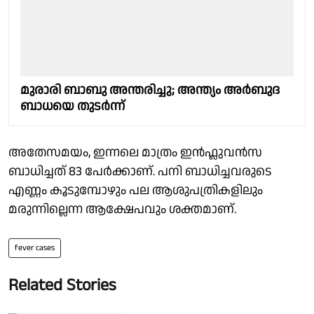
മുരാരി ബാബു അന്തരിച്ചു; അന്ത്യം അർബുദ
ബാധയെ തുടർന്ന്
അതേസമയം, ഇന്നലെ മാത്രം ഇൻഫ്ലുവൻസ
ബാധിച്ചത് 83 പേർക്കാണ്. പനി ബാധിച്ചവരുടെ
എണ്ണം കൂടുമ്പോഴും പല ആശുപത്രികളിലും
മരുന്നില്ലെന്ന ആക്ഷേപവും ശക്തമാണ്.
fever cases
Related Stories