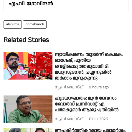
എം.വി. ഗോവിന്ദൻ
alapuzha
Crimebranch
Related Stories
ന്യായീകരണം തുടർന്ന് കെ.കെ.
രാഗേഷ്, പുതിയ
വെളിപ്പെടുത്തലുമായി ടി.
മധുസൂദനൻ, പയ്യന്നൂരിൽ
തർക്കം മുറുകുന്നു
ന്യൂസ് ഡെസ്ക്
9 hours ago
ഹൃദയാഘാതം; മുൻ ദേവസം
ബോർഡ്‌ പ്രസിഡന്റ്‌ എ.
പത്മകുമാർ ആശുപത്രിയിൽ
ന്യൂസ് ഡെസ്ക്
01 Jul 2026
അപകീർത്തികരമായ പരാമർശം;