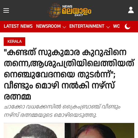
LATEST NEWS
NEWSROOM
ENTERTAINMENT
WORLD CUP
KERALA
"കണ്ടത് സുകുമാര കുറുപ്പിനെ
തന്നെ,ആശുപത്രിയിലെത്തിയത്
നെഞ്ചുവേദനയെ തുടർന്ന്";
വീണ്ടും മൊഴി നൽകി നഴ്സ്
രത്നമ്മ
ചാക്കോ വധക്കേസിൽ ക്രൈംബ്രാഞ്ച് വീണ്ടും
നഴ്സ് രത്നമ്മയുടെ മൊഴിയെടുത്തു.