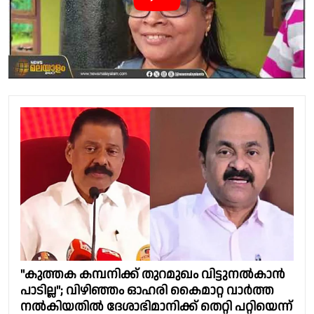
"കുത്തക കമ്പനിക്ക് തുറമുഖം വിട്ടുനൽകാൻ
പാടില്ല"; വിഴിഞ്ഞം ഓഹരി കൈമാറ്റ വാർത്ത
നൽകിയതിൽ ദേശാഭിമാനിക്ക് തെറ്റി പറ്റിയെന്ന്