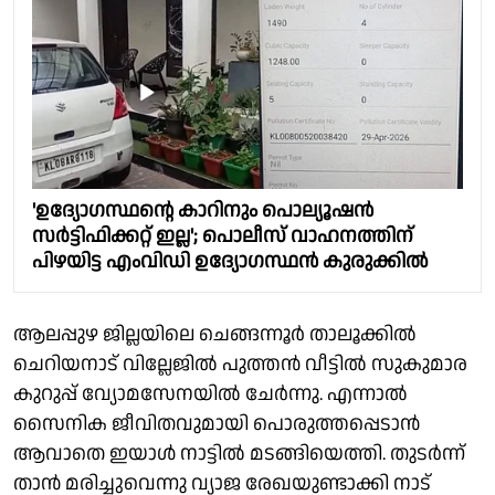
'ഉദ്യോഗസ്ഥൻ്റെ കാറിനും പൊല്യൂഷൻ
സർട്ടിഫിക്കറ്റ് ഇല്ല'; പൊലീസ് വാഹനത്തിന്
പിഴയിട്ട എംവിഡി ഉദ്യോഗസ്ഥൻ കുരുക്കിൽ
ആലപ്പുഴ ജില്ലയിലെ ചെങ്ങന്നൂർ താലൂക്കിൽ
ചെറിയനാട് വില്ലേജിൽ പുത്തൻ വീട്ടിൽ സുകുമാര
കുറുപ്പ് വ്യോമസേനയിൽ ചേർന്നു. എന്നാൽ
സൈനിക ജീവിതവുമായി പൊരുത്തപ്പെടാൻ
ആവാതെ ഇയാൾ നാട്ടിൽ മടങ്ങിയെത്തി. തുടർന്ന്
താൻ മരിച്ചുവെന്നു വ്യാജ രേഖയുണ്ടാക്കി നാട്