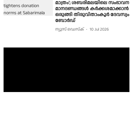
മാത്രം'; ശബരിമലയിലെ സംഭാവന
മാനദണ്ഡങ്ങൾ കർക്കശമാക്കാൻ
ഒരുങ്ങി തിരുവിതാംകൂർ ദേവസ്വം
ബോർഡ്
ന്യൂസ് ഡെസ്ക്
10 Jul 2026