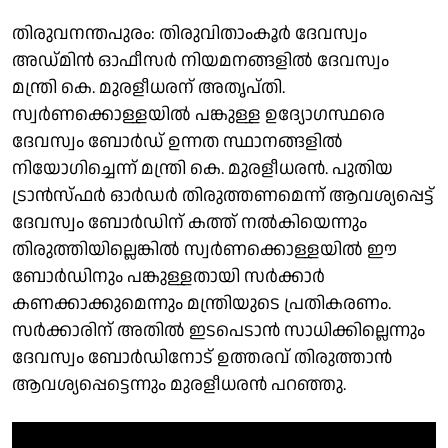
തിരുവനന്തപുരം: തിരുവിതാംകൂർ ദേവസ്വം
അഡ്മിൻ ഓഫീസർ നിയമനങ്ങളിൽ ദേവസ്വം
മന്ത്രി കെ. മുരളീധരന് അതൃപ്തി.
സ്വർണക്കൊള്ളയിൽ പങ്കുള്ള ഉദ്യോഗസ്ഥരെ
ദേവസ്വം ബോർഡ് ഉന്നത സ്ഥാനങ്ങളിൽ
നിയോഗിച്ചെന്ന് മന്ത്രി കെ. മുരളീധരൻ. പുതിയ
ട്രാൻസ്ഫർ ഓർഡർ തിരുത്തണമെന്ന് ആവശ്യപ്പെട്ട്
ദേവസ്വം ബോർഡിന് കത്ത് നൽകിയെന്നും
തിരുത്തിയില്ലെങ്കിൽ സ്വർണക്കൊള്ളയിൽ ഈ
ബോർഡിനും പങ്കുള്ളതായി സർക്കാർ
കണക്കാക്കുമെന്നും മന്ത്രിയുടെ പ്രതികരണം.
സർക്കാരിന് അതിൽ ഇടപെടാൻ സാധിക്കില്ലെന്നും
ദേവസ്വം ബോർഡിനോട് ഉത്തരവ് തിരുത്താൻ
ആവശ്യപ്പെട്ടെന്നും മുരളീധരൻ പറഞ്ഞു.