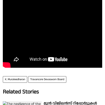
K. Muraleedharan
Travancore Devaswom Board
Related Stories
മുൻ വിജിലൻസ് റിപ്പോർട്ടുകൾ