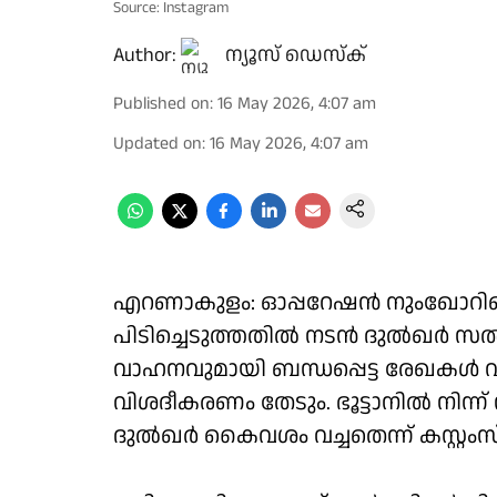
Source: Instagram
Author:
ന്യൂസ് ഡെസ്ക്
Published on
:
16 May 2026, 4:07 am
Updated on
:
16 May 2026, 4:07 am
എറണാകുളം: ഓപ്പറേഷൻ നുംഖോറിന
പിടിച്ചെടുത്തതിൽ നടൻ ദുൽഖർ സൽ
വാഹനവുമായി ബന്ധപ്പെട്ട രേഖകൾ 
വിശദീകരണം തേടും. ഭൂട്ടാനിൽ നിന്ന്
ദുൽഖർ കൈവശം വച്ചതെന്ന് കസ്റ്റംസ്