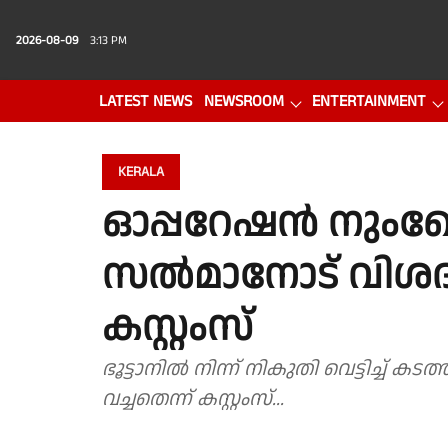
2026-08-09
3:13 PM
LATEST NEWS
NEWSROOM
ENTERTAINMENT
PHOTO GALLERY
VIDEO
KERALA
ഓപ്പറേഷൻ നുംഖ
സൽമാനോട് വിശ
കസ്റ്റംസ്
ഭൂട്ടാനിൽ നിന്ന് നികുതി വെട്ടിച്
വച്ചതെന്ന് കസ്റ്റംസ്...