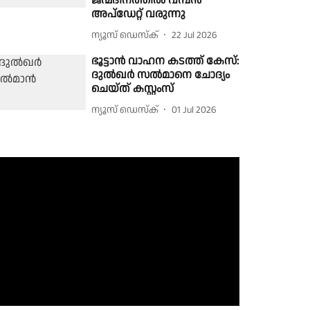
ജന്മദിനത്തിൽ വമ്പൻ
അപ്ഡേറ്റ് വരുന്നു
ന്യൂസ് ഡെസ്ക്
22 Jul 2026
ഭൂട്ടാൻ വാഹന കടത്ത് കേസ്:
ദുൽഖർ സൽമാനെ ചോദ്യം
ചെയ്ത് കസ്റ്റംസ്
ന്യൂസ് ഡെസ്ക്
01 Jul 2026