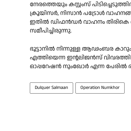
നേരത്തെയും കസ്റ്റംസ് പിടിച്ചെടുത
ക്രൂയിസർ, നിസാൻ പട്രോൾ വാഹനങ്ങളായ
ഇതിൽ ഡിഫൻഡർ വാഹനം തിരികെ ആ
സമീപിച്ചിരുന്നു.
ഭൂട്ടാനില്‍ നിന്നുള്ള ആഢംബര കാറുകള്‍
എത്തിയെന്ന ഇന്റലിജന്‍സ്‌ വിവരത്തി
ഓപ്പറേഷൻ നുംഖോർ എന്ന പേരിൽ രാ
Dulquer Salmaan
Operation Numkhor