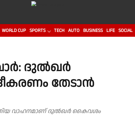
WORLD CUP
SPORTS
TECH
AUTO
BUSINESS
LIFE
SOCIAL
ോർ: ദുൽഖർ
ദീകരണം തേടാൻ
ച് കടത്തിയ വാഹനമാണ് ദുൽഖർ കൈവശം