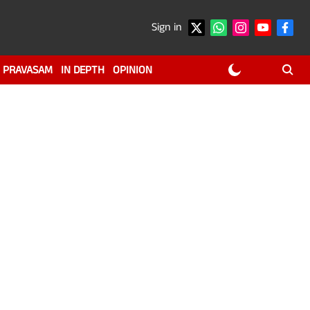
Sign in
PRAVASAM
IN DEPTH
OPINION