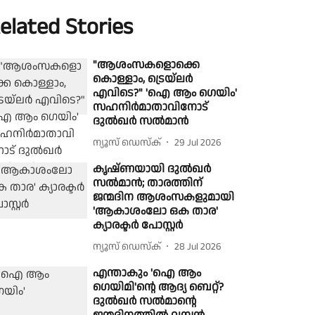
elated Stories
"ആശംസകളൊക്കെ
കൊള്ളാം, ട്രെയ്‌ലർ
എവിടെ?" 'ഐ ആം ഗെയിം'
സഹനിർമാതാവിനോട്
ദുൽഖർ സൽമാൻ
ന്യൂസ് ഡെസ്ക്
29 Jul 2026
കൃഷ്ണയായി ദുൽഖർ
സൽമാൻ; താരത്തിന്
ജന്മദിന ആശംസകളുമായി
'ആകാശംലോ ഒക താര'
ക്യാരക്ടർ പോസ്റ്റർ
ന്യൂസ് ഡെസ്ക്
28 Jul 2026
എന്താകും 'ഐ ആം
ഗെയിമി'ന്റെ ആദ്യ ബെറ്റ്?
ദുൽഖർ സൽമാന്റെ