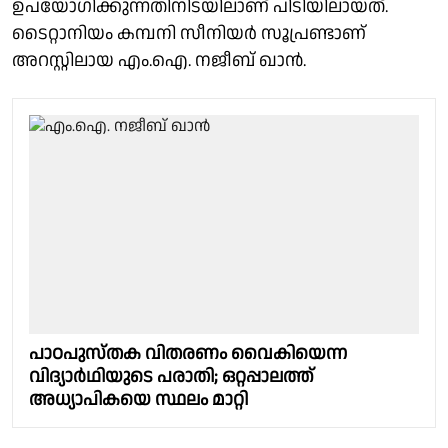
ഉപയോഗിക്കുന്നതിനിടയിലാണ് പിടിയിലായത്.
ടൈറ്റാനിയം കമ്പനി സീനിയർ സൂപ്രണ്ടാണ്
അറസ്റ്റിലായ എം.ഐ. നജീബ് ഖാൻ.
പാഠപുസ്തക വിതരണം വൈകിയെന്ന
വിദ്യാർഥിയുടെ പരാതി; ഒറ്റപ്പാലത്ത്
അധ്യാപികയെ സ്ഥലം മാറ്റി