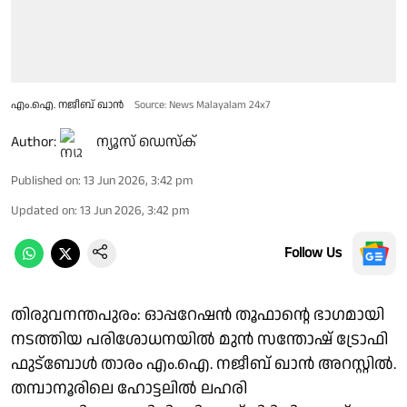
എം.ഐ. നജീബ് ഖാൻ
Source: News Malayalam 24x7
Author:
ന്യൂസ് ഡെസ്ക്
Published on
:
13 Jun 2026, 3:42 pm
Updated on
:
13 Jun 2026, 3:42 pm
Follow Us
തിരുവനന്തപുരം: ഓപ്പറേഷൻ തൂഫാന്റെ ഭാഗമായി
നടത്തിയ പരിശോധനയിൽ മുൻ സന്തോഷ് ട്രോഫി
ഫുട്ബോൾ താരം എം.ഐ. നജീബ് ഖാൻ അറസ്റ്റിൽ.
തമ്പാനൂരിലെ ഹോട്ടലിൽ ലഹരി