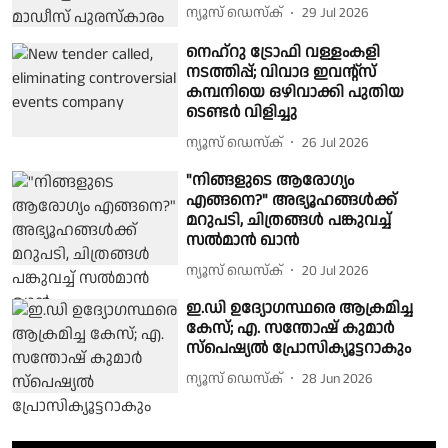
ന്യൂസ് ഡെസ്ക്
29 Jul 2026
നെഹ്റു ട്രോഫി വള്ളംകളി
നടത്തിപ്പ്; വിവാദ ഇവൻ്റ്സ്
കമ്പനിയെ ഒഴിവാക്കി പുതിയ
ടെണ്ടർ വിളിച്ചു
ന്യൂസ് ഡെസ്ക്
26 Jul 2026
"നിങ്ങളുടെ ആരോഗ്യം
എങ്ങനെ?" അഭ്യൂഹങ്ങൾക്ക്
മറുപടി, ചിത്രങ്ങൾ പങ്കുവച്ച്
സൽമാൻ ഖാൻ
ന്യൂസ് ഡെസ്ക്
20 Jul 2026
ഇ.ഡി ഉദ്യോഗസ്ഥരെ ആക്രമിച്ച
കേസ്; എ. സന്തോഷ് കുമാർ
സ്പെഷ്യൽ പ്രോസിക്യൂട്ടറാകും
ന്യൂസ് ഡെസ്ക്
28 Jun 2026