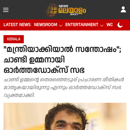
LATEST NEWS
NEWSROOM
ENTERTAINMENT
WORLD CUP
KERALA
"മന്ത്രിയാക്കിയാൽ സന്തോഷം";
ചാണ്ടി ഉമ്മനായി
ഓർത്തഡോക്സ് സഭ
ചാണ്ടി ഉമ്മൻ്റെ തെരഞ്ഞെടുപ്പ് പ്രചാരണ രീതികൾ
മാതൃകയായിരുന്നു എന്നും ഓർത്തഡോക്സ് സഭ
വ്യക്തമാക്കി.