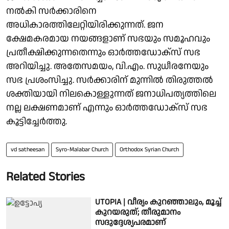
നൽകി സർക്കാരിനെ
അധികാരത്തിലേറ്റിയിരിക്കുന്നത്. ജന
ക്ഷേമകരമായ നയങ്ങളാണ് സഭയും സമൂഹവും
പ്രതീക്ഷിക്കുന്നതെന്നും ഓർത്തഡോക്സ് സഭ
അറിയിച്ചു. അതേസമയം, വി.എം. സുധീരനേയും
സഭ പ്രശംസിച്ചു. സർക്കാരിന് മുന്നിൽ തിരുത്തൽ
ശക്തിയായി നിലകൊള്ളുന്നത് ജനാധിപത്യത്തിലെ
നല്ല ലക്ഷണമാണ് എന്നും ഓർത്തഡോക്സ് സഭ
കൂട്ടിച്ചേർത്തു.
vd satheesan
Syro-Malabar Church
Orthodox Syrian Church
Related Stories
UTOPIA | വീര്യം കുറഞ്ഞാലും, മൂച്ച്
കുറയരുത്; തീരുമാനം
സദുദ്ദേശ്യപരമാണ്