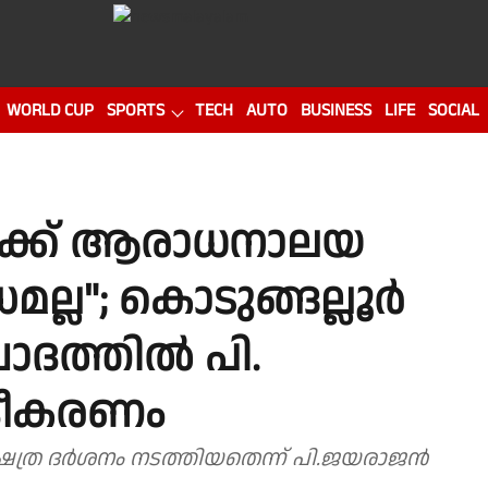
WORLD CUP
SPORTS
TECH
AUTO
BUSINESS
LIFE
SOCIAL
കാർക്ക് ആരാധനാലയ
മല്ല"; കൊടുങ്ങല്ലൂർ
ാദത്തിൽ പി.
ദീകരണം
ത്ര ദർശനം നടത്തിയതെന്ന് പി.ജയരാജൻ