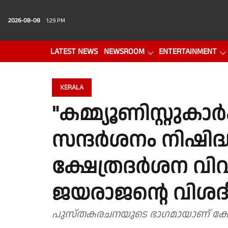
2026-08-08
1:29 PM
LATEST NEWS
NEWSROOM
ENTERTAINMENT
PHOTO GALLERY
VIDEO
KERALA
"കമ്മ്യൂണിസ്റ്റു
സന്ദർശനം നിഷിദ്ധ
ക്ഷേത്രദർശന വിവ
ജയരാജൻ്റെ വിശ
പുസ്തകരചനയുടെ ഭാഗമായാണ് ക്ഷേ