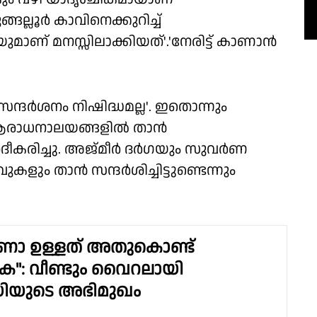
ങല്ലൂർ കാവിനെക്കുറിച്ച്
ാണ് മനസ്സിലാക്കിയത്'.'നേരിട്ട് കാണാൻ
സന്ദർശനം നിഷിദ്ധമല്ല'. ഇതൊന്നും
ി ആരാധനാലയങ്ങളിൽ താൻ
ിശദീകരിച്ചു. അജ്മീർ ദർഗയും സുവർണ
കളും താൻ സന്ദർശിച്ചിട്ടുണ്ടെന്നും
ണോ ഉള്ളത് അതുകൊണ്ട്
ുക": വീണ്ടും വൈറലായി
ിയുടെ അഭിമുഖം