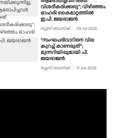
ആരോപിച്ചവർ അത്
വിശദീകരിക്കട്ടെ"; വിഴിഞ്ഞം
ഓഹരി കൈമാറ്റത്തിൽ
ഇ.പി. ജയരാജൻ
ന്യൂസ് ഡെസ്ക്
09 Jul 2026
"സംഘപരിവാറിനെ വില
കുറച്ച് കാണരുത്";
മുന്നറിയിപ്പുമായി പി.
ജയരാജൻ
ന്യൂസ് ഡെസ്ക്
11 Jun 2026