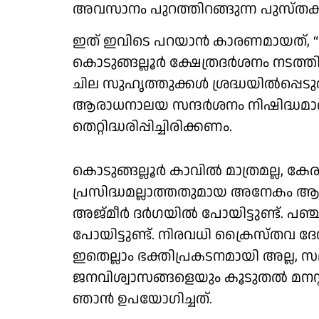
അവസാനം പുറത്തിറങ്ങുന്ന പുസ്തകത
ഇത് ഇവിടെ പറയാൻ കാരണമായത്, “ജ
കൊടുങ്ങല്ലൂർ ക്ഷേത്രദർശനം നടത്ത
ചില സുഹൃത്തുക്കൾ ശ്രദ്ധയിൽപ്പെടുത്
ആരാധനാലയ സന്ദർശനം നിഷിദ്ധമ
തെറ്റിദ്ധരിപ്പിച്ചിരിക്കണം.
കൊടുങ്ങല്ലൂർ കാവിൽ മാത്രമല്ല, കേ
പ്രസിദ്ധമല്ലാത്തതുമായ അനേകം ആ
അജ്മീർ ദർഗയിൽ പോയിട്ടുണ്ട്. പ
പോയിട്ടുണ്ട്. നിരവധി ക്രൈസ്തവ ദേവ
ഇതെല്ലാം ഭക്തിപ്രകടനമായി അല്ല, 
ജനവിശ്വാസങ്ങളെയും കൂടുതൽ മനസ്
ഞാൻ ഉപയോഗിച്ചത്.