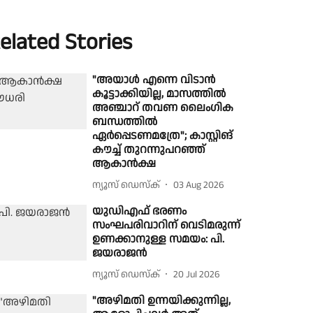
elated Stories
"അയാൾ എന്നെ വിടാൻ
കൂട്ടാക്കിയില്ല, മാസത്തിൽ
അഞ്ചാറ് തവണ ലൈംഗിക
ബന്ധത്തിൽ
ഏർപ്പെടണമത്രേ"; കാസ്റ്റിങ്
കൗച്ച് തുറന്നുപറഞ്ഞ്
ആകാൻക്ഷ
ന്യൂസ് ഡെസ്ക്
03 Aug 2026
യുഡിഎഫ് ഭരണം
സംഘപരിവാറിന് വെടിമരുന്ന്
ഉണക്കാനുള്ള സമയം: പി.
ജയരാജന്‍
ന്യൂസ് ഡെസ്ക്
20 Jul 2026
"അഴിമതി ഉന്നയിക്കുന്നില്ല,