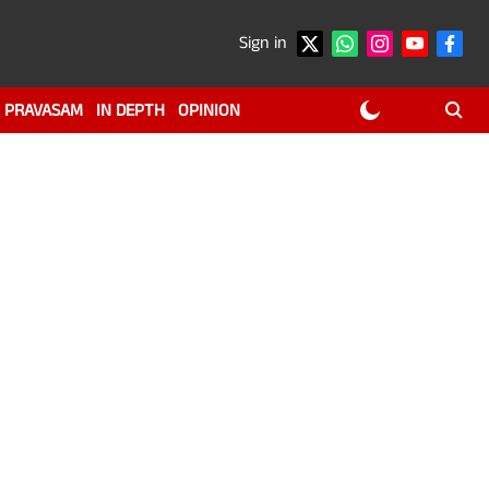
Sign in
PRAVASAM
IN DEPTH
OPINION