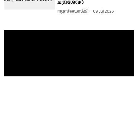
ചന്ദ്രശേഖർ
ന്യൂസ് ഡെസ്ക്
09 Jul 2026