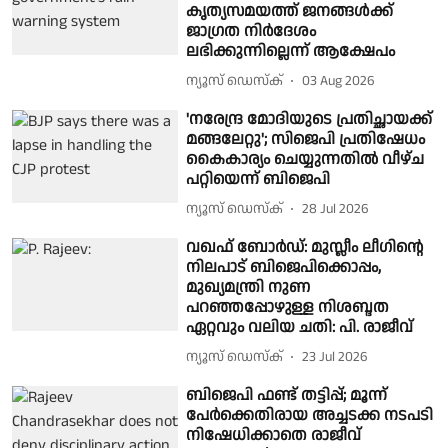
കൃത്യസമയത്ത് ജനങ്ങൾക്ക്
ജാഗ്രത നിർദേശം
ലഭിക്കുന്നില്ലെന്ന് ആക്ഷേപം
ന്യൂസ് ഡെസ്ക്
03 Aug 2026
'നരേന്ദ്ര മോദിയുടെ പ്രതിച്ഛായക്ക്
മങ്ങലേറ്റു'; സിജെപി പ്രതിഷേധം
കൈകാര്യം ചെയ്യുന്നതിൽ വീഴ്ച
പറ്റിയെന്ന് ബിജെപി
ന്യൂസ് ഡെസ്ക്
28 Jul 2026
വഖഫ് ബോര്‍ഡ്: മുസ്ലീം ലീഗിന്റെ
നിലപാട് ബിജെപിക്കൊപ്പം,
മുഖ്യമന്ത്രി നുണ
പറഞ്ഞപ്പോഴുള്ള നിശബ്ദത
ഏറ്റവും വലിയ ചതി: പി. രാജീവ്
ന്യൂസ് ഡെസ്ക്
23 Jul 2026
ബിജെപി ഫണ്ട് തട്ടിപ്പ്; മൂന്ന്
പേർക്കെതിരായ അച്ചടക്ക നടപടി
നിഷേധിക്കാതെ രാജീവ്