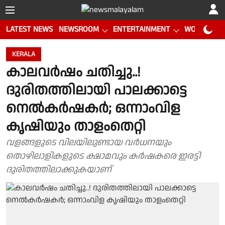
LATEST NEWS
NEWSROOM
ENTERTAINMENT
WORLD CUP
KERALA
കാലവർഷം ചതിച്ചു..!
ദുരിതത്തിലായി പാലക്കാട്ടെ
നെൽകർഷകർ; ഒന്നാംവിള
കൃഷിയും താളംതെറ്റി
വളങ്ങളുടെ വിലയിലുണ്ടായ വർധനയും
തൊഴിലാളികളുടെ ക്ഷാമവും കർഷകരെ ഇരട്ടി
ദുരിതത്തിലാക്കുകയാണ്