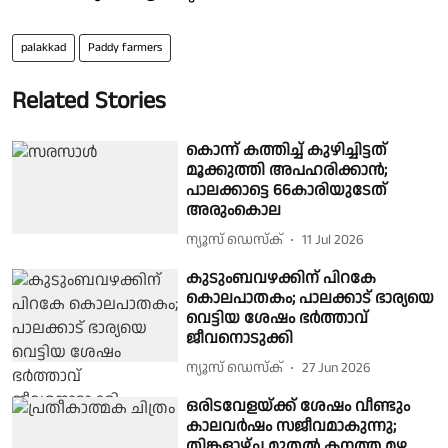
palakkad
Paddy farmers
Related Stories
കൊന്ന് കത്തിച്ച് കുഴിച്ചിട്ടത്
മൂക്കുത്തി അപഹരിക്കാൻ;
പാലക്കാട്ടെ 66കാരിയുടേത്
അരുംകൊല
ന്യൂസ് ഡെസ്ക്
11 Jul 2026
കുടുംബവഴക്കിന് പിറകേ
കൊലപാതകം; പാലക്കാട് ഭാര്യയെ
വെട്ടിയ ശേഷം ഭർത്താവ്
ജീവനൊടുക്കി
ന്യൂസ് ഡെസ്ക്
27 Jun 2026
ഒരിടവേളയ്ക്ക് ശേഷം വീണ്ടും
കാലവർഷം സജീവമാകുന്നു;
തിങ്കളാഴ്ച മുതൽ കനത്ത മഴ,