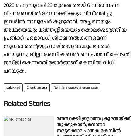
2026 ഫെബ്രുവരി 23 മുതല്‍ മെയ് 6 വരെ നടന്ന
വിചാരണയില്‍ 82 സാക്ഷികളെ വിസ്തരിച്ചു.
ഇവരില്‍ നാലുപേര്‍ കൂറുമാറി. അച്ഛനെയും
അമ്മയെയും മുത്തശ്ശിയെയും കൊലപ്പെടുത്തിയ
പ്രതിക്ക് പരമാവധി ശിക്ഷ നല്‍കണമെന്ന്
സുധാകരന്റെയും സജിതയുടെയും മക്കള്‍
പറയുന്നു. ജില്ലാ അഡീഷണല്‍ സെഷന്‍സ് കോടതി
ജഡ്ജി കെന്നത്ത് ജോര്‍ജാണ് കേസില്‍ വിധി
പറയുക.
palakkad
Chenthamara
Nenmara double murder case
Related Stories
മനസാക്ഷി ഇല്ലാത്ത ക്രൂരതയ്ക്ക്
തൂക്കുകയര്‍; നെന്മാറ
ഇരട്ടക്കൊലപാതക കേസില്‍