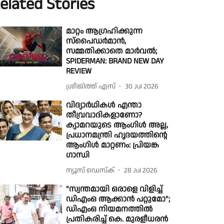
elated Stories
മാറ്റം ആഗ്രഹിക്കുന്ന
സ്പൈഡർമാൻ,
സമ്മതിക്കാതെ മാർവൽ;
SPIDERMAN: BRAND NEW DAY
REVIEW
ശ്രീജിത്ത് എസ്
30 Jul 2026
വിദ്യാർഥികൾ എന്താ
തീവ്രവാദികളാണോ?
ക്യാമറയുടെ ആംഗിൾ അല്ല,
പ്രധാനമന്ത്രി ഹൃദയത്തിന്റെ
ആംഗിൾ മാറ്റണം: പ്രിയങ്ക
ഗാന്ധി
ന്യൂസ് ഡെസ്ക്
28 Jul 2026
"സ്വന്തമായി ഒരാളെ വിളിച്ച്
ഡിഎംഒ ആക്കാൻ പറ്റുമോ";
ഡിഎംഒ നിയമനത്തിൽ
പ്രതികരിച്ച് കെ. മുരളീധരൻ