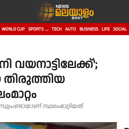
WORLD CUP
SPORTS
TECH
AUTO
BUSINESS
LIFE
SOCIAL
നി വയനാട്ടിലേക്ക്';
െ തിരുത്തിയ
ംമാറ്റം
പ്രണ്ടായാണ് സ്ഥലംമാറ്റിയത്.