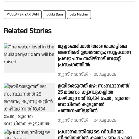
MULLAPERIYAR DAM
Idukki Dam
Jebi Mather
Related Stories
മുല്ലപ്പെരിയാർ അണക്കെട്ടിലെ
ജലനിരപ്പ് ഉയർത്തും; സുപ്രധാന
പ്രഖ്യാപനം തമിഴ്നാട് ബജറ്റ്
പ്രസംഗത്തിൽ
ന്യൂസ് ഡെസ്ക്
05 Aug 2026
ഉയിരെടുത്ത് മഴ: സംസ്ഥാനത്ത്
25 മരണം; ക്യാമ്പുകളില്‍
കഴിയുന്നത് 18,434 പേര്‍ , ദുരന്ത
ബാധിതർ കൂടുതൽ
പത്തനംതിട്ടയിൽ
ന്യൂസ് ഡെസ്ക്
04 Aug 2026
പ്രധാനമന്ത്രിയുടെ വീഡിയോ
നീക്കിയതില്‍ ക്ഷമാപണം പോരാ...