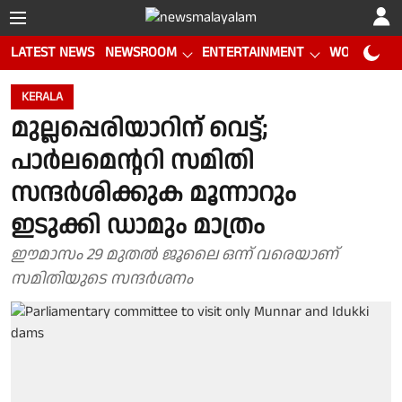
LATEST NEWS
NEWSROOM
ENTERTAINMENT
WORLD CUP
KERALA
മുല്ലപ്പെരിയാറിന് വെട്ട്;
പാർലമെൻ്ററി സമിതി
സന്ദർശിക്കുക മൂന്നാറും
ഇടുക്കി ഡാമും മാത്രം
ഈമാസം 29 മുതൽ ജൂലൈ ഒന്ന് വരെയാണ്
സമിതിയുടെ സന്ദർശനം