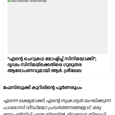
"എൻ്റെ ചെറുകഥ മോഷ്ടിച്ച് സിനിമയാക്കി";
ദൃഢം സിനിമയ്‌ക്കെതിരെ ഗുരുതര
ആരോപണവുമായി ആർ. ശ്രീലേഖ
ഫേസ്ബുക്ക് കുറിപ്പിന്റെ പൂർണരൂപം
എന്നെ ലക്ഷ്യമാക്കി, എന്റെ സ്വകാര്യത ലംഘിക്കുന്ന
പാപ്പരാസി വീഡിയോ പ്രവർത്തനങ്ങളോട്: ഒരു
ജനപ്രതിനിധി എന്ന നിലയിൽ, ദിവസേന നിരവധി