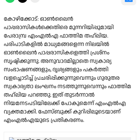
കോഴിക്കോട്: ഓൺലൈൻ
പാപ്പരാസികൾക്കെതിരെ മുന്നറിയിപ്പുമായി
പേരാമ്പ്ര എംഎൽഎ ഫാത്തിമ തഹ്‌ലിയ.
പരിപാടികളിൽ മാധ്യമങ്ങളെന്ന നിലയിൽ
ഓൺലൈൻ പാപ്പരാസികളെത്തി പ്രശ്നം
സൃഷ്ടിക്കുന്നു. അനുവാദമില്ലാതെ സ്വകാര്യ
സംഭാഷണങ്ങളും, ദൃശ്യങ്ങളും പകർത്തി
വളച്ചൊടിച്ച് പ്രചരിപ്പിക്കുന്നുവെന്നും ഗുരുതര
സ്വകാര്യതാ ലംഘനം നടത്തുന്നുവെന്നും ഫാത്തിമ
തഹ്‌ലിയ പറഞ്ഞു. ഇത് തുടർന്നാൽ
നിയമനടപടിയിലേക്ക് പോകുമെന്ന് എംഎൽഎ
വ്യക്തമാക്കി. ഫേസ്ബുക്ക് കുറിപ്പിലൂടെയാണ്
എംഎൽഎയുടെ പ്രതികരണം.