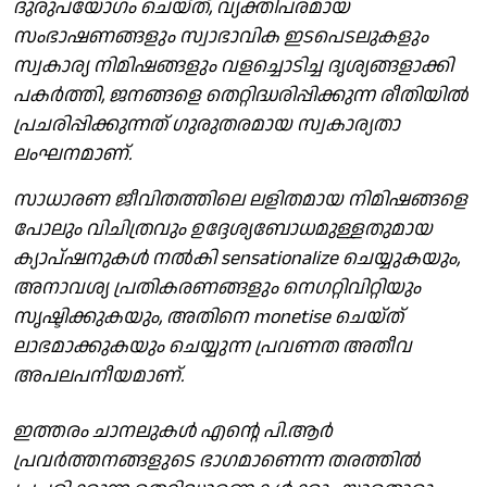
ദുരുപയോഗം ചെയ്ത്, വ്യക്തിപരമായ
സംഭാഷണങ്ങളും സ്വാഭാവിക ഇടപെടലുകളും
സ്വകാര്യ നിമിഷങ്ങളും വളച്ചൊടിച്ച ദൃശ്യങ്ങളാക്കി
പകർത്തി, ജനങ്ങളെ തെറ്റിദ്ധരിപ്പിക്കുന്ന രീതിയിൽ
പ്രചരിപ്പിക്കുന്നത് ഗുരുതരമായ സ്വകാര്യതാ
ലംഘനമാണ്.
സാധാരണ ജീവിതത്തിലെ ലളിതമായ നിമിഷങ്ങളെ
പോലും വിചിത്രവും ഉദ്ദേശ്യബോധമുള്ളതുമായ
ക്യാപ്ഷനുകൾ നൽകി sensationalize ചെയ്യുകയും,
അനാവശ്യ പ്രതികരണങ്ങളും നെഗറ്റിവിറ്റിയും
സൃഷ്ടിക്കുകയും, അതിനെ monetise ചെയ്ത്
ലാഭമാക്കുകയും ചെയ്യുന്ന പ്രവണത അതീവ
അപലപനീയമാണ്.
ഇത്തരം ചാനലുകൾ എന്റെ പി.ആർ
പ്രവർത്തനങ്ങളുടെ ഭാഗമാണെന്ന തരത്തിൽ