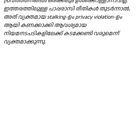
പ്രവർത്തനങ്ങൾ ഒരിക്കലും ഉൾക്കൊള്ളാനാവില്ല.
ഇത്തരത്തിലുള്ള പാപ്പരാസി രീതികൾ തുടർന്നാൽ,
അത് വ്യക്തമായ stalking-ഉം privacy violation-ഉം
ആയി കണക്കാക്കി ആവശ്യമായ
നിയമനടപടികളിലേക്ക് കടക്കേണ്ടി വരുമെന്ന്
വ്യക്തമാക്കുന്നു.