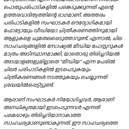
പൊതുപരിപാടികളിൽ പങ്കെടുക്കുന്നത് എന്റെ
ഉത്തരവാദിത്വത്തിന്റെ ഭാഗമാണ്. അത്തരം
പരിപാടികളിൽ സംഘാടകർ ഔദ്യോഗികമായി
ഫോട്ടോയും വീഡിയോ ചിത്രീകരണത്തിനുമായി
ആളുകളെ ചുമതലപ്പെടുത്താറുണ്ട്. എന്നാൽ, ചില
സാഹചര്യങ്ങളിൽ സോഷ്യൽ മീഡിയ പോസ്റ്ററുകൾ
മാത്രം അടിസ്ഥാനമാക്കി, യാതൊരു തിരിച്ചറിയൽ
അടയാളങ്ങളുമില്ലാതെ “മീഡിയ” എന്ന പേരിൽ
ചിലർ പരിപാടികളിൽ ഇടപെടുകയും
ചിത്രീകരണങ്ങൾ നടത്തുകയും ചെയ്യുന്നത്
ശ്രദ്ധയിൽപ്പെട്ടിട്ടുണ്ട്.
ആരാണ് സംഘാടകർ നിയോഗിച്ചവർ, ആരാണ്
അനധികൃതമായി ഇടപെടുന്നവർ എന്നത്
പലപ്പോഴും തിരിച്ചറിയാനാകാത്ത
സാഹചര്യമാണുണ്ടാകുന്നത്. ഈ സാഹചര്യത്തെ