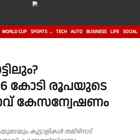
WORLD CUP
SPORTS
TECH
AUTO
BUSINESS
LIFE
SOCIAL
ടിലും?
16 കോടി രൂപയുടെ
ാവ് കേസന്വേഷണം
േയും കൂട്ടാളികൾ തമിഴ്‌നാട്