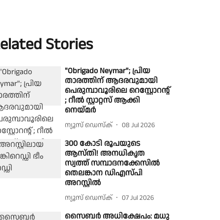
elated Stories
"Obrigado Neymar"; പ്രിയ
താരത്തിന് ആദരവുമായി
പെരുമ്പാവൂരിലെ റെസ്റ്റോറന്റ്
; റീൽ സ്റ്റാറ്റസ് ആക്കി
നെയ്മർ
ന്യൂസ് ഡെസ്ക്
08 Jul 2026
300 കോടി രൂപയുടെ
ആസ്തി! അനധികൃത
സ്വത്ത് സമ്പാദനക്കേസില്‍
തെലങ്കാന ഡിഎസ്‍പി
അറസ്റ്റില്‍
ന്യൂസ് ഡെസ്ക്
07 Jul 2026
സൈബർ അധിക്ഷേപം: മധു