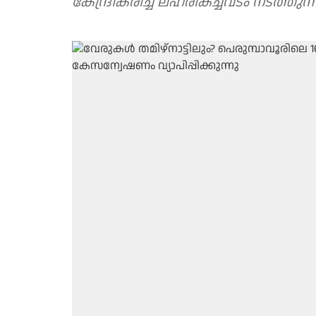
കേന്ദ്രീകരിച്ച് ലഹരികച്ചവടം നടത്തു