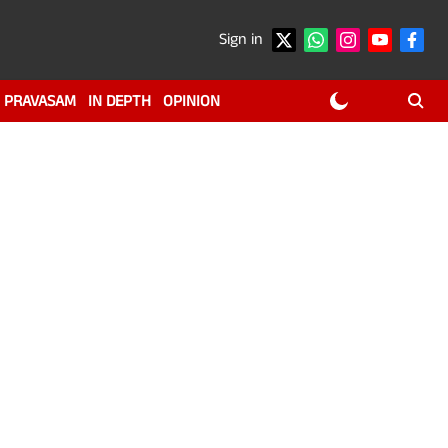
Sign in
PRAVASAM
IN DEPTH
OPINION