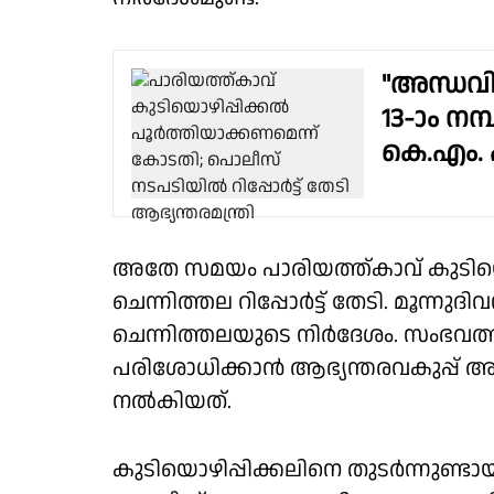
"അന്ധവിശ
13-ാം നമ്
കെ.എം. ഷ
അതേ സമയം പാരിയത്ത്കാവ് കുടിയൊഴി
ചെന്നിത്തല റിപ്പോർട്ട് തേടി. മൂന്നുദ
ചെന്നിത്തലയുടെ നിർദേശം. സംഭവത
പരിശോധിക്കാൻ ആഭ്യന്തരവകുപ്പ് 
നൽകിയത്.
കുടിയൊഴിപ്പിക്കലിനെ തുടർന്നുണ്