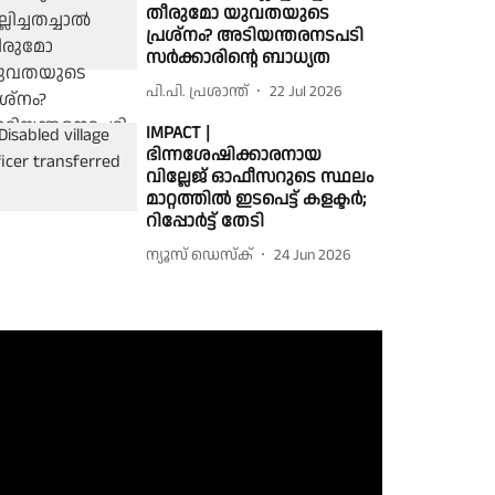
തീരുമോ യുവതയുടെ
പ്രശ്നം? അടിയന്തരനടപടി
സർക്കാരിന്റെ ബാധ്യത
പി.പി. പ്രശാന്ത്
22 Jul 2026
IMPACT |
ഭിന്നശേഷിക്കാരനായ
വില്ലേജ് ഓഫീസറുടെ സ്ഥലം
മാറ്റത്തിൽ ഇടപെട്ട് കളക്ടർ;
റിപ്പോർട്ട് തേടി
ന്യൂസ് ഡെസ്ക്
24 Jun 2026