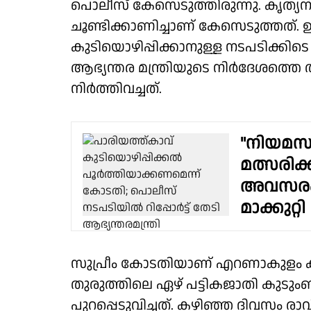
പൊലീസ് കേസെടുത്തിരുന്നു. കൃത്യ
ചൂണ്ടിക്കാണിച്ചാണ് കേസെടുത്തത്.
കുടിയൊഴിപ്പിക്കാനുള്ള നടപടിക്കി
ആഭ്യന്തര മന്ത്രിയുടെ നിർദേശത്തെ 
നിർത്തിവച്ചത്.
"നിയമസ
മത്സരിക്
അവസരം ലഭി
മാക്കുറ്റി
സുപ്രീം കോടതിയാണ് എറണാകുളം കിഴ
തുരുത്തിലെ ഏഴ് പട്ടികജാതി കുടുംബ
പുറപ്പെടുവിച്ചത്. കഴിഞ്ഞ ദിവസം 