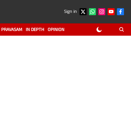
Sign in
PRAVASAM
IN DEPTH
OPINION