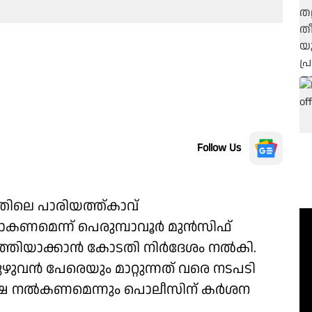
Follow Us
തിലെ പാരിയത്ത്കാവ്
 പോകണമെന്ന് പെരുമ്പാവൂർ മുൻസിഫ്
ർത്തിയാക്കാൻ കോടതി നിർദേശം നൽകി.
മുഴുവൻ പേരെയും മാറ്റുന്നത് വരെ നടപടി
്ഷ നൽകണമെന്നും പൊലീസിന് കർശന