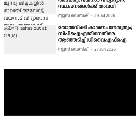
അലേര്‍ട്ട്, വയനാട് വിദ്യാഭ്യാസ
സ്ഥാപനങ്ങള്‍ക്ക് അവധി
ന്യൂസ് ഡെസ്ക്
29 Jul 2026
തോൽവിക്ക് കാരണം നേതൃത്വം;
സിപിഐഎമ്മിനെതിരെ
ആഞ്ഞടിച്ച് ഡിവൈഎഫ്ഐ
ന്യൂസ് ഡെസ്ക്
27 Jun 2026