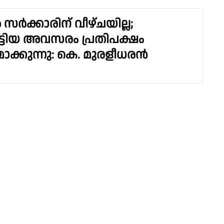
ർക്കാരിന് വീഴ്ചയില്ല;
്ടിയ അവസരം പ്രതിപക്ഷം
്കുന്നു: കെ. മുരളീധരൻ