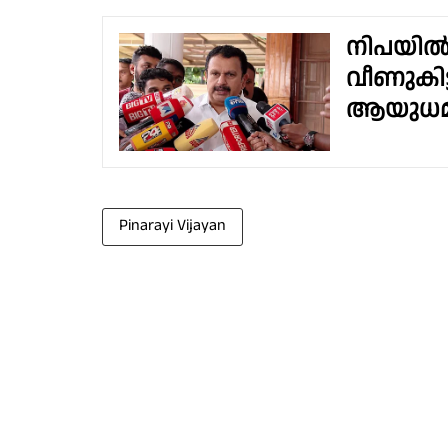
നിപയിൽ സ
വീണുകിട
ആയുധമാക
Pinarayi Vijayan