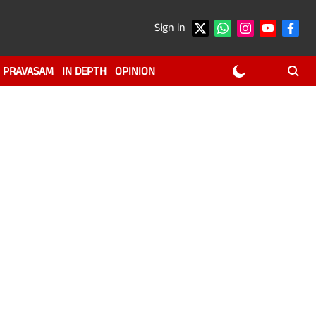
Sign in
PRAVASAM
IN DEPTH
OPINION