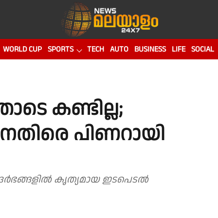
WORLD CUP
SPORTS
TECH
AUTO
BUSINESS
LIFE
SOCIAL
െ കണ്ടില്ല;
നെതിരെ പിണറായി
ന്ദർഭങ്ങളിൽ കൃത്യമായ ഇടപെടൽ