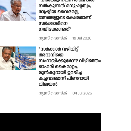
"വിശക്കുന്നവന് ആഹാരം
നൽകുന്നത് മനുഷ്യത്വം,
രാഷ്ട്രീയ വൈരമല്ല,
ജനങ്ങളുടെ ക്ഷേമമാണ്
സർക്കാരിനെ
നയിക്കേണ്ടത്"
ന്യൂസ് ഡെസ്ക്
19 Jul 2026
"സർക്കാർ വഴിവിട്ട്
അദാനിയെ
സഹായിക്കുമോ"? വിഴിഞ്ഞം
ഓഹരി കൈമാറ്റം,
മുൻകൂറായി ഉറപ്പിച്ച
കച്ചവടമെന്ന് പിണറായി
വിജയൻ
ന്യൂസ് ഡെസ്ക്
04 Jul 2026