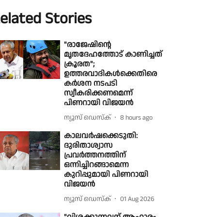
elated Stories
"രാജേഷിൻ്റെ
മൃതദേഹത്തോട് കാണിച്ചത്
ക്രൂരത";
ഉത്തരവാദികൾക്കെതിരെ
കർശന നടപടി
സ്വീകരിക്കണമെന്ന്
പിണറായി വിജയൻ
ന്യൂസ് ഡെസ്ക്
8 hours ago
കാലവർഷക്കെടുതി:
ദുരിതാശ്വാസ
പ്രവർത്തനത്തിന്
ഒന്നിച്ചിറങ്ങാമെന്ന
കുറിപ്പുമായി പിണറായി
വിജയൻ
ന്യൂസ് ഡെസ്ക്
01 Aug 2026