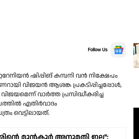
Follow Us
്ററേനിയൻ ഷിപ്പിങ് കമ്പനി വൻ നിക്ഷേപം
റായി വിജയൻ ആശങ്ക പ്രകടിപ്പിച്ചപ്പോൾ,
ിജയമെന്ന് വാർത്ത പ്രസിദ്ധീകരിച്ച
ഷേപത്തിൽ എതിർവാദം
രം വെട്ടിലായത്.
രിൻ്റെ മുൻകൂർ അനുമതി ഇല്ല";