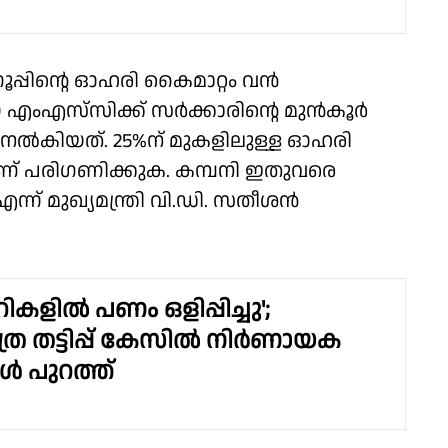
ൂപ്പിൻ്റെ ഓഹരി കൈമാറ്റം വൻ
യ എംഎസ്‌സിക്ക് സർക്കാരിൻ്റെ മുൻകൂർ
നൽകിയത്. 25%ന് മുകളിലുള്ള ഓഹരി
ാണ് പരിഗണിക്കുക. കമ്പനി ഇതുവരെ
ന്ന് മുഖ്യമന്ത്രി വി.ഡി. സതീശൻ
റികളിൽ പണം ഒളിപ്പിച്ചു';
ത്ര തട്ടിപ്പ് കേസിൽ നിർണായക
ൾ പുറത്ത്