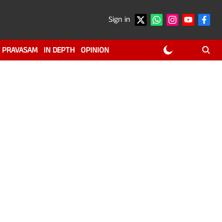
Sign in
PRAVASAM
IN DEPTH
OPINION