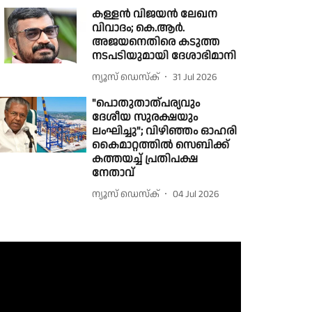
കള്ളൻ വിജയൻ ലേഖന
വിവാദം; കെ.ആർ.
അജയനെതിരെ കടുത്ത
നടപടിയുമായി ദേശാഭിമാനി
ന്യൂസ് ഡെസ്ക്
31 Jul 2026
"പൊതുതാത്പര്യവും
ദേശീയ സുരക്ഷയും
ലംഘിച്ചു"; വിഴിഞ്ഞം ഓഹരി
കൈമാറ്റത്തിൽ സെബിക്ക്
കത്തയച്ച് പ്രതിപക്ഷ
നേതാവ്
ന്യൂസ് ഡെസ്ക്
04 Jul 2026