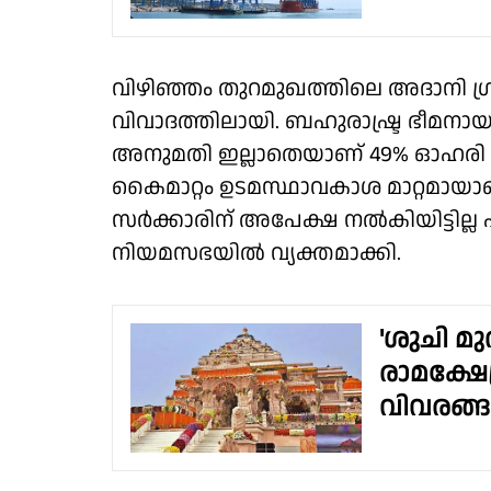
വിഴിഞ്ഞം തുറമുഖത്തിലെ അദാനി ഗ്ര
വിവാദത്തിലായി. ബഹുരാഷ്ട്ര ഭീമനാ
അനുമതി ഇല്ലാതെയാണ് 49% ഓഹരി 
കൈമാറ്റം ഉടമസ്ഥാവകാശ മാറ്റമായ
സർക്കാരിന് അപേക്ഷ നൽകിയിട്ടില്ല എ
നിയമസഭയിൽ വ്യക്തമാക്കി.
'ശുചി മു
രാമക്ഷേ
വിവരങ്ങ