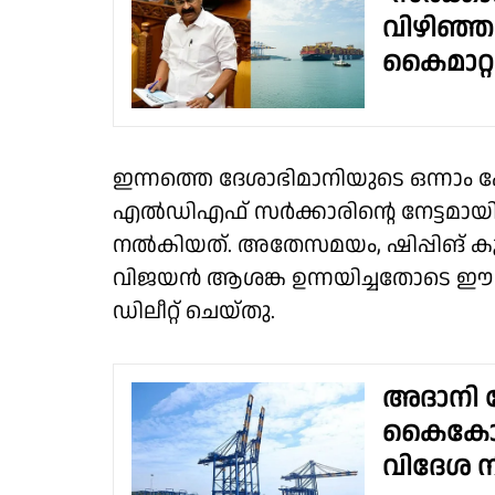
വിഴിഞ്ഞത
കൈമാറ്റ
ഇന്നത്തെ ദേശാഭിമാനിയുടെ ഒന്നാം
എൽഡിഎഫ് സർക്കാരിൻ്റെ നേട്ടമായി 
നൽകിയത്. അതേസമയം, ഷിപ്പിങ് ക
വിജയൻ ആശങ്ക ഉന്നയിച്ചതോടെ ഈ വ
ഡിലീറ്റ് ചെയ്തു.
അദാനി പ
കൈകോർക്
വിദേശ ന