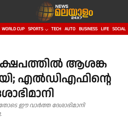
WORLD CUP
SPORTS
TECH
AUTO
BUSINESS
LIFE
SOCIAL
ക്ഷേപത്തിൽ ആശങ്ക
ിണറായി; എൽഡിഎഫിൻ്റെ
േശാഭിമാനി
ചതോടെ ഈ വാർത്ത ദേശാഭിമാനി
.