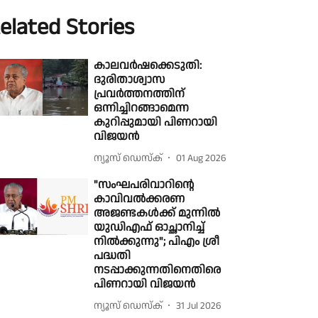
elated Stories
കാലവർഷക്കെടുതി:
ദുരിതാശ്വാസ
പ്രവർത്തനത്തിന്
ഒന്നിച്ചിറങ്ങാമെന്ന
കുറിപ്പുമായി പിണറായി
വിജയൻ
ന്യൂസ് ഡെസ്ക്
01 Aug 2026
"സംഘപരിവാറിൻ്റെ
കാവിവൽക്കരണ
അജണ്ടകൾക്ക് മുന്നിൽ
യുഡിഎഫ് ഓച്ഛാനിച്ച്
നിൽക്കുന്നു"; പിഎം ശ്രീ
പദ്ധതി
നടപ്പാക്കുന്നതിനെതിരെ
പിണറായി വിജയൻ
ന്യൂസ് ഡെസ്ക്
31 Jul 2026