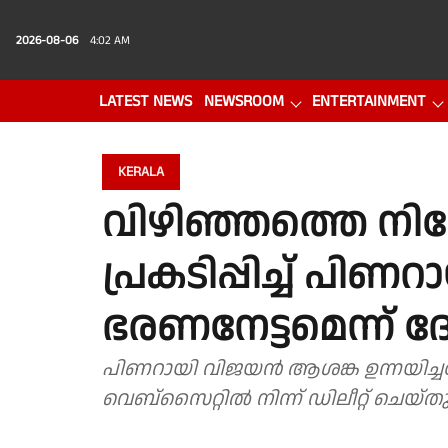
2026-08-06
4:02 AM
LATEST NEWS
NEWSROOM
ENTERTAINMENT
PHOTO GALLERY
VIDEO
KERALA
വിഴിഞ്ഞത്തെ നി
പ്രകടിപ്പിച്ച് പ
ഭരണനേട്ടമെന്ന് ദ
പിണറായി വിജയൻ ആശങ്ക ഉന്നയിച്
വെബ്സൈറ്റിൽ നിന്ന് ഡിലീറ്റ് ചെയ്തു