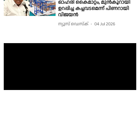
ഓഹരി കൈമാറ്റം, മുൻകൂറായി
ഉറപ്പിച്ച കച്ചവടമെന്ന് പിണറായി
വിജയൻ
ന്യൂസ് ഡെസ്ക്
04 Jul 2026