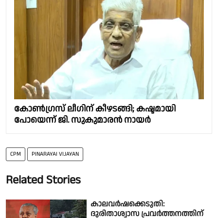
കോൺഗ്രസ് ലീഗിന് കീഴടങ്ങി; കഷ്ടമായി
പോയെന്ന് ജി. സുകുമാരൻ നായർ
CPM
PINARAYAI VIJAYAN
Related Stories
കാലവർഷക്കെടുതി:
ദുരിതാശ്വാസ പ്രവർത്തനത്തിന്