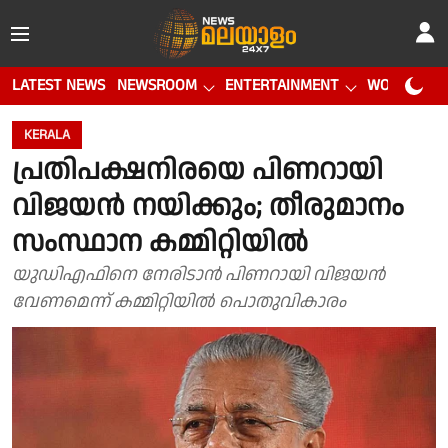
LATEST NEWS
NEWSROOM
ENTERTAINMENT
WORLD CUP
KERALA
പ്രതിപക്ഷനിരയെ പിണറായി
വിജയൻ നയിക്കും; തീരുമാനം
സംസ്ഥാന കമ്മിറ്റിയിൽ
യുഡിഎഫിനെ നേരിടാൻ പിണറായി വിജയൻ
വേണമെന്ന് കമ്മിറ്റിയിൽ പൊതുവികാരം