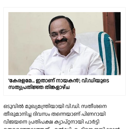
'കേരളമേ... ഇതാണ് നായകൻ'; വി.ഡിയുടെ
സത്യപ്രതിജ്ഞ തിങ്കളാഴ്ച
ഒടുവിൽ മുഖ്യമന്ത്രിയായി വി.ഡി. സതീശനെ
തീരുമാനിച്ച ദിവസം തന്നെയാണ് പിണറായി
വിജയനെ പ്രതിപക്ഷ ക്യാപ്റ്റനായി പാർട്ടി