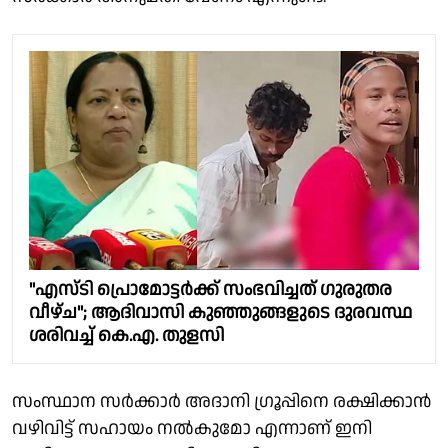
"എസ്‌ടി പ്രൊമോട്ടർക്ക് സംഭവിച്ചത് ഗുരുതര
വീഴ്ച"; ആദിവാസി കുഞ്ഞുങ്ങളുടെ ദുരവസ്ഥ
ശരിവച്ച് കെ.എ. തുളസി
സംസ്ഥാന സർക്കാർ അദാനി ഗ്രൂപ്പിനെ രക്ഷിക്കാൻ
വഴിവിട്ട് സഹായം നൽകുമോ എന്നാണ് ഇനി