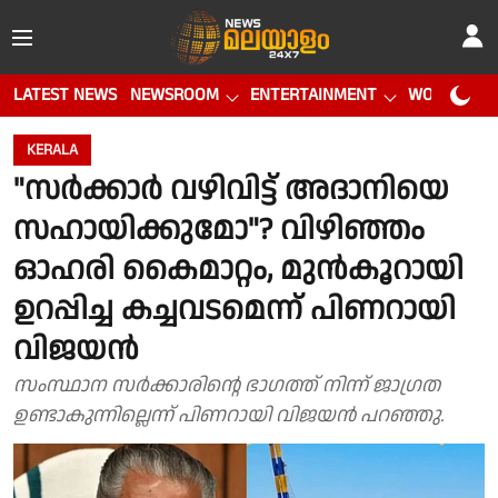
LATEST NEWS
NEWSROOM
ENTERTAINMENT
WORLD CUP
KERALA
"സർക്കാർ വഴിവിട്ട് അദാനിയെ
സഹായിക്കുമോ"? വിഴിഞ്ഞം
ഓഹരി കൈമാറ്റം, മുൻകൂറായി
ഉറപ്പിച്ച കച്ചവടമെന്ന് പിണറായി
വിജയൻ
സംസ്ഥാന സർക്കാരിൻ്റെ ഭാഗത്ത് നിന്ന് ജാഗ്രത
ഉണ്ടാകുന്നില്ലെന്ന് പിണറായി വിജയൻ പറഞ്ഞു.