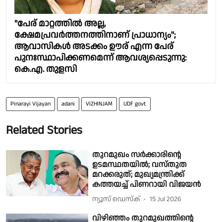
"പേര് മാറ്റത്തിൽ അല്ല,
ക്ഷേമപ്രവർത്തനത്തിനാണ് പ്രാധാന്യം";
ആവാസികൾ അടക്കം ഊര് എന്ന പേര്
പുനഃസ്ഥാപിക്കണമെന്ന് ആവശ്യപ്പെടുന്നു:
കെ.എ. തുളസി
Pinarayi Vijayan
adani
VIZHINJAM
UDF govt
Related Stories
തുറമുഖം സർക്കാരിന്റെ
ഉടമസ്ഥതയിൽ; വസ്തുത
മറക്കരുത്; മുഖ്യമന്ത്രിക്ക്
കത്തയച്ച് പിണറായി വിജയൻ
ന്യൂസ് ഡെസ്ക്
15 Jul 2026
വിഴിഞ്ഞം തുറമുഖത്തിന്റെ