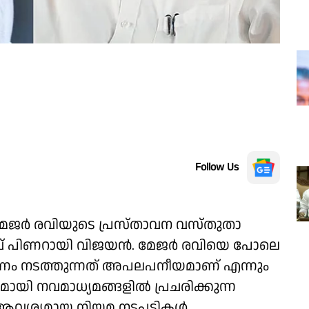
Follow Us
മേജർ രവിയുടെ പ്രസ്താവന വസ്തുതാ
േതാവ് പിണറായി വിജയൻ. മേജർ രവിയെ പോലെ
ണം നടത്തുന്നത് അപലപനീയമാണ് എന്നും
ായി നവമാധ്യമങ്ങളിൽ പ്രചരിക്കുന്ന
െ ആവശ്യമായ നിയമ നടപടികൾ