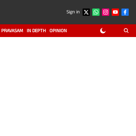
Sign in
PRAVASAM
IN DEPTH
OPINION