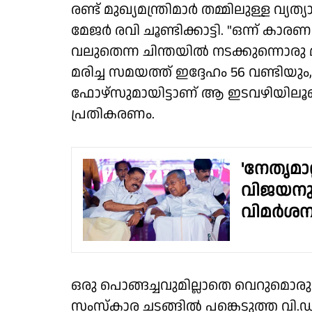
രണ്ട് മുഖ്യമന്ത്രിമാർ തമ്മിലുള്ള വ
മേജർ രവി ചൂണ്ടിക്കാട്ടി. "ഒന്ന് കാര
വലുതെന്ന ചിന്തയിൽ നടക്കുന്നൊരു മു
മരിച്ച സമയത്ത് ഇദ്ദേഹം 56 വണ്ടിയ
ഫോഴ്സുമായിട്ടാണ് ആ ഇടവഴിയിലൂട
പ്രതികരണം.
'നേതൃമാറ
വിജയനും
വിമർശന
ഒരു പൊങ്ങച്ചവുമില്ലാതെ വെറുമൊരു 
സംസ്‌കാര ചടങ്ങിൽ പങ്കെടുത്ത വി.