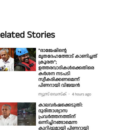
elated Stories
"രാജേഷിൻ്റെ
മൃതദേഹത്തോട് കാണിച്ചത്
ക്രൂരത";
ഉത്തരവാദികൾക്കെതിരെ
കർശന നടപടി
സ്വീകരിക്കണമെന്ന്
പിണറായി വിജയൻ
ന്യൂസ് ഡെസ്ക്
4 hours ago
കാലവർഷക്കെടുതി:
ദുരിതാശ്വാസ
പ്രവർത്തനത്തിന്
ഒന്നിച്ചിറങ്ങാമെന്ന
കുറിപ്പുമായി പിണറായി