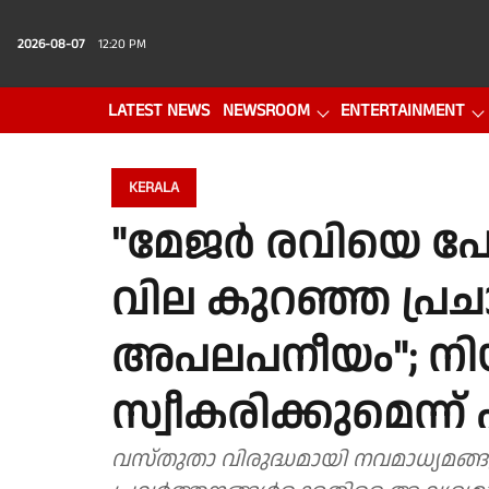
2026-08-07
12:20 PM
LATEST NEWS
NEWSROOM
ENTERTAINMENT
PHOTO GALLERY
VIDEO
KERALA
"മേജർ രവിയെ പ
വില കുറഞ്ഞ പ്രച
അപലപനീയം"; നി
സ്വീകരിക്കുമെന്
വസ്തുതാ വിരുദ്ധമായി നവമാധ്യമങ്ങള