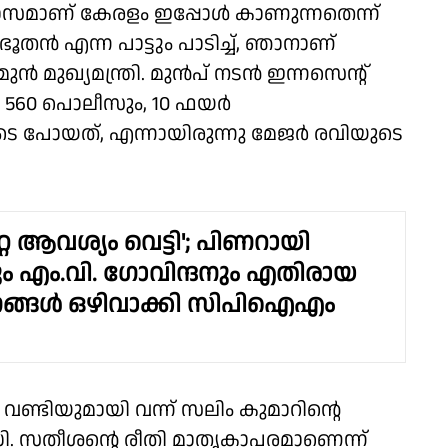
്യത്യാസമാണ് കേരളം ഇപ്പോൾ കാണുന്നതെന്ന്
ണഭൂതൻ എന്ന പാട്ടും പാടിച്ച്, ഞാനാണ്
ൻ മുഖ്യമന്ത്രി. മുൻപ് നടൻ ഇന്നസെൻ്റ്
ും, 560 പൊലീസും, 10 ഫയർ
െ പോയത്, എന്നായിരുന്നു മേജർ രവിയുടെ
്റ ആവശ്യം വെട്ടി'; പിണറായി
 എം.വി. ഗോവിന്ദനും എതിരായ
ങ്ങൾ ഒഴിവാക്കി സിപിഐഎം
വണ്ടിയുമായി വന്ന് സലിം കുമാറിൻ്റെ
ഡി. സതീശൻ്റെ രീതി മാതൃകാപരമാണെന്ന്