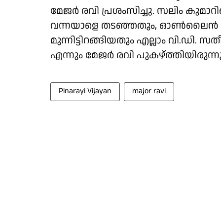
മേജർ രവി പ്രശംസിച്ചു. സലിം കുമാറിൻ
വന്നയാളെ തടഞ്ഞതും, ഓൺലൈൻ മാധ്യ
മുന്നിട്ടിറങ്ങിയതും എല്ലാം വി.ഡി. സ
എന്നും മേജർ രവി പുകഴ്ത്തിയിരുന്നു
Pinarayi Vijayan
major ravi