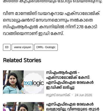
കർത്ത കുടുംബത്തെയും ചോദ്യം ചെയ്തിരുന്നു.
വീണ മാനേജിങ് ഡയറക്ടറായ എക്സാലോജിക്
സൊല്യൂഷൻസ് സേവനമൊന്നും നൽകാതെ
സിഎംആർഎൽ കമ്പനിയിൽ നിന്ന് 2.78 കോടി
വാങ്ങിയെന്നാണ് ഇ.ഡി കേസ്.
ED
veena vijayan
CMRL- Exalogic
Related Stories
സിഎംആർഎൽ -
എക്സാലോജിക് കേസ്:
എസ്എഫ്ഐഒ രേഖകൾ
ഇ.ഡിക്ക് ലഭിച്ചു
ന്യൂസ് ഡെസ്ക്
24 Jun 2026
എസ്എഫ്ഐഒ രേഖകൾ
ലഭ്യമായില്ല; വീണയുടെ തുടർ