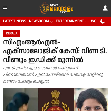
LATEST NEWS
NEWSROOM
ENTERTAINMENT
WORLD CUP
KERALA
സിഎംആർഎൽ-
എക്സാലോജിക് കേസ്: വീണ ടി.
വീണ്ടും ഇ.ഡിക്ക് മുന്നിൽ
എസ്എഫ്ഐഒ രേഖകൾ ലഭിച്ചതിന്
പിന്നാലെയാണ് എൻഫോഴ്മെന്റ് ഡയറക്ടറേറ്റിന്റെ
രണ്ടാം ചോദ്യം ചെയ്യൽ