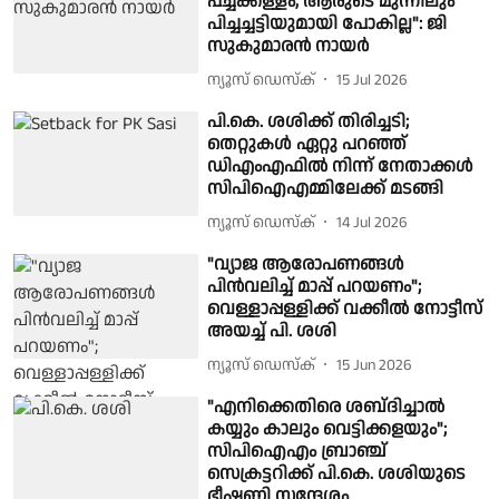
പച്ചക്കള്ളം, ആരുടെ മുന്നിലും
പിച്ചച്ചട്ടിയുമായി പോകില്ല": ജി
സുകുമാരൻ നായർ
ന്യൂസ് ഡെസ്ക്
15 Jul 2026
പി.കെ. ശശിക്ക് തിരിച്ചടി;
തെറ്റുകൾ ഏറ്റു പറഞ്ഞ്
ഡിഎംഎഫിൽ നിന്ന് നേതാക്കൾ
സിപിഐഎമ്മിലേക്ക് മടങ്ങി
ന്യൂസ് ഡെസ്ക്
14 Jul 2026
"വ്യാജ ആരോപണങ്ങള്‍
പിന്‍വലിച്ച് മാപ്പ് പറയണം";
വെള്ളാപ്പള്ളിക്ക് വക്കീല്‍ നോട്ടീസ്
അയച്ച് പി. ശശി
ന്യൂസ് ഡെസ്ക്
15 Jun 2026
"എനിക്കെതിരെ ശബ്‌ദിച്ചാൽ
കയ്യും കാലും വെട്ടിക്കളയും";
സിപിഐഎം ബ്രാഞ്ച്
സെക്രട്ടറിക്ക് പി.കെ. ശശിയുടെ
ഭീഷണി സന്ദേശം