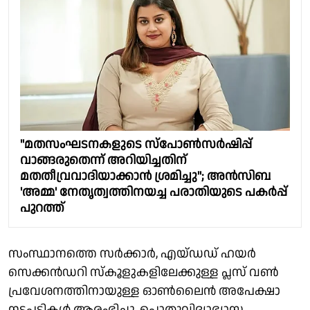
"മതസംഘടനകളുടെ സ്പോൺസർഷിപ്പ്
വാങ്ങരുതെന്ന് അറിയിച്ചതിന്
മതതീവ്രവാദിയാക്കാൻ ശ്രമിച്ചു"; അൻസിബ
'അമ്മ' നേതൃത്വത്തിനയച്ച പരാതിയുടെ പകർപ്പ്
പുറത്ത്
സംസ്ഥാനത്തെ സർക്കാർ, എയ്ഡഡ് ഹയർ
സെക്കൻഡറി സ്കൂളുകളിലേക്കുള്ള പ്ലസ് വൺ
പ്രവേശനത്തിനായുള്ള ഓൺലൈൻ അപേക്ഷാ
നടപടികൾ ആരംഭിച്ചു. പൊതുവിദ്യാഭ്യാസ