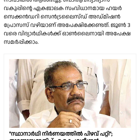
വകുപ്പിൻ്റെ ഏകജാലക സംവിധാനമായ ഹയർ
സെക്കൻഡറി സെൻട്രലൈസ്ഡ് അഡ്മിഷൻ
പ്രോസസ് വഴിയാണ് അപേക്ഷിക്കേണ്ടത്. ജൂൺ 3
വരെ വിദ്യാർഥികൾക്ക് ഓൺലൈനായി അപേക്ഷ
സമർപ്പിക്കാം.
"സ്ഥാനാർഥി നിർണയത്തിൽ പിഴവ് പറ്റി";