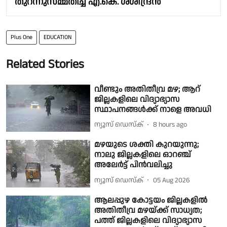
തുറന്നുസമ്മതിച്ച് എ.കെ. ശശീന്ദ്രൻ
Plus One
EDUCATION
Related Stories
വീണ്ടും അതിതീവ്ര മഴ; ആറ്
ജില്ലകളിലെ വിദ്യാഭ്യാസ
സ്ഥാപനങ്ങൾക്ക് നാളെ അവധി
ന്യൂസ് ഡെസ്ക്
8 hours ago
മഴയുടെ ശക്തി കുറയുന്നു;
നാലു ജില്ലകളിലെ ഓറഞ്ച്
അലേർട്ട് പിൻവലിച്ചു
ന്യൂസ് ഡെസ്ക്
05 Aug 2026
ആലപ്പുഴ കോട്ടയം ജില്ലകളിൽ
അതിതീവ്ര മഴയ്ക്ക് സാധ്യത;
പത്ത് ജില്ലകളിലെ വിദ്യാഭ്യാസ