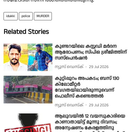
idukki
police
MURDER
Related Stories
കുണ്ടറയിലെ കസ്റ്റഡി മർദന
ആരോപണം; സിപിഒ ശ്രീജിത്തിന്
സസ്പെൻഷൻ
ന്യൂസ് ഡെസ്ക്
29 Jul 2026
കുറ്റിപ്പുറം അപകടം; ബസ് 130
കിലോമീറ്റർ
വേഗതയിലായിരുന്നുവെന്ന്
പൊലീസ് കണ്ടെത്തൽ
ന്യൂസ് ഡെസ്ക്
29 Jul 2026
ആലുവയിൽ 12 വയസുകാരിയെ
കാണാതായിട്ട് മൂന്നു ദിവസം;
അന്വേഷണം കേരളത്തിനു