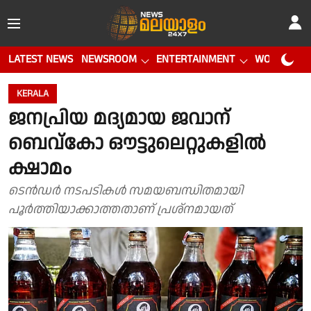
LATEST NEWS
NEWSROOM
ENTERTAINMENT
WORLD CUP
KERALA
ജനപ്രിയ മദ്യമായ ജവാന്
ബെവ്കോ ഔട്ടുലെറ്റുകളിൽ
ക്ഷാമം
ടെൻഡർ നടപടികൾ സമയബന്ധിതമായി
പൂർത്തിയാക്കാത്തതാണ് പ്രശ്‌നമായത്