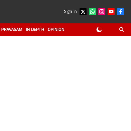
Sign in
PRAVASAM
IN DEPTH
OPINION