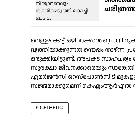
ചരിത്രത്
വെള്ളക്കെട്ട് ഒഴിവാക്കാൻ ഡ്രെയിന
വൃത്തിയാക്കുന്നതിനൊപ്പം താഴ്ന്ന പ
ഒരുക്കിയിട്ടുണ്ട്. അപകട സാഹചര്യം 
സുരക്ഷാ ജീവനക്കാരെയും സാങ്കേതി
എമർജൻസി റെസ്പോൺസ് ടീമുകളും എല
സജ്ജമാക്കുമെന്ന് കെഎംആർഎൽ വ്യ
KOCHI METRO