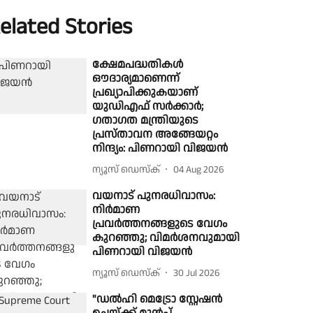
elated Stories
ക്ഷേമപദ്ധതികൾ
ഔദാര്യമാണെന്ന്
പ്രഖ്യാപിക്കുകയാണ്
യുഡിഎഫ് സർക്കാർ;
ഗതാഗത മന്ത്രിയുടെ
പ്രസ്താവന അങ്ങേയറ്റം
നിന്ദ്യം: പിണറായി വിജയന്‍
ന്യൂസ് ഡെസ്ക്
04 Aug 2026
വയനാട് പുനരധിവാസം:
നിർമാണ
പ്രവർത്തനങ്ങളുടെ വേഗം
കുറഞ്ഞു; വിമർശനവുമായി
പിണറായി വിജയന്‍
ന്യൂസ് ഡെസ്ക്
30 Jul 2026
"ഡൽഹി മെട്രോ സ്റ്റേഷൻ