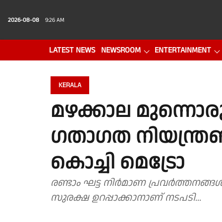
2026-08-08
9:26 AM
LATEST NEWS
NEWSROOM
ENTERTAINMENT
PHOTO GALLERY
VIDEO
KERALA
മഴക്കാല മുന്നൊര
ഗതാഗത നിയന്ത്രണ
കൊച്ചി മെട്രോ
രണ്ടാം ഘട്ട നിർമാണ പ്രവർത്തനങ്ങ
സുരക്ഷ ഉറപ്പാക്കാനാണ് നടപടി...