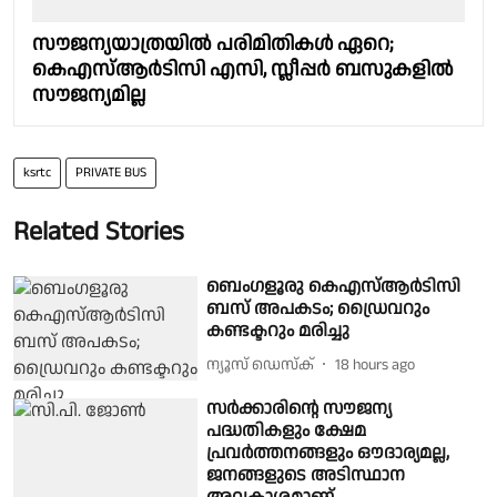
സൗജന്യയാത്രയിൽ പരിമിതികൾ ഏറെ;
കെഎസ്ആർടിസി എസി, സ്ലീപ്പർ ബസുകളിൽ
സൗജന്യമില്ല
ksrtc
PRIVATE BUS
Related Stories
ബെംഗളൂരു കെഎസ്ആർടിസി
ബസ് അപകടം; ഡ്രൈവറും
കണ്ടക്ടറും മരിച്ചു
ന്യൂസ് ഡെസ്ക്
18 hours ago
സർക്കാരിന്റെ സൗജന്യ
പദ്ധതികളും ക്ഷേമ
പ്രവർത്തനങ്ങളും ഔദാര്യമല്ല,
ജനങ്ങളുടെ അടിസ്ഥാന