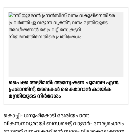
പൈക്ക അഴിമതി: അന്വേഷണ ചുമതല എന്‍.
പ്രശാന്തിന്; രേഖകള്‍ കൈമാറാന്‍ കായിക
മന്ത്രിയുടെ നിര്‍ദേശം
കൊച്ചി- ധനുഷ്കോടി ദേശീയപാതാ
വികസനവുമായി ബന്ധപ്പെട്ട് വാളാർ- നേര്യമംഗലം
ഭാഗത്ത് വനംവകുപ്പിൻ്റെ സ്ഥലം വിട്ടുകൊടുക്കുന്ന