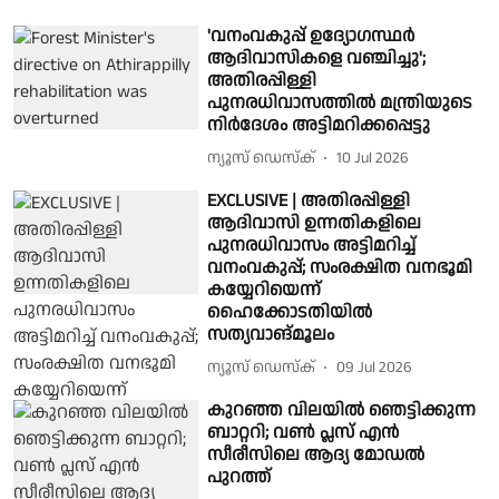
'വനംവകുപ്പ് ഉദ്യോഗസ്ഥർ
ആദിവാസികളെ വഞ്ചിച്ചു';
അതിരപ്പിള്ളി
പുനരധിവാസത്തിൽ മന്ത്രിയുടെ
നിർദേശം അട്ടിമറിക്കപ്പെട്ടു
ന്യൂസ് ഡെസ്ക്
10 Jul 2026
EXCLUSIVE | അതിരപ്പിള്ളി
ആദിവാസി ഉന്നതികളിലെ
പുനരധിവാസം അട്ടിമറിച്ച്
വനംവകുപ്പ്; സംരക്ഷിത വനഭൂമി
കയ്യേറിയെന്ന്
ഹൈക്കോടതിയിൽ
സത്യവാങ്മൂലം
ന്യൂസ് ഡെസ്ക്
09 Jul 2026
കുറഞ്ഞ വിലയില്‍ ഞെട്ടിക്കുന്ന
ബാറ്ററി; വണ്‍ പ്ലസ് എന്‍
സീരീസിലെ ആദ്യ മോഡല്‍
പുറത്ത്