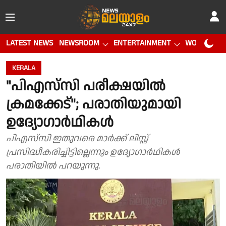
LATEST NEWS
NEWSROOM
ENTERTAINMENT
WORLD CUP
KERALA
"പിഎസ്‌സി പരീക്ഷയിൽ
ക്രമക്കേട്"; പരാതിയുമായി
ഉദ്യോഗാർഥികൾ
പിഎസ്‌സി ഇതുവരെ മാർക്ക് ലിസ്റ്റ്
പ്രസിദ്ധീകരിച്ചിട്ടില്ലെന്നും ഉദ്യോഗാർഥികൾ
പരാതിയിൽ പറയുന്നു.