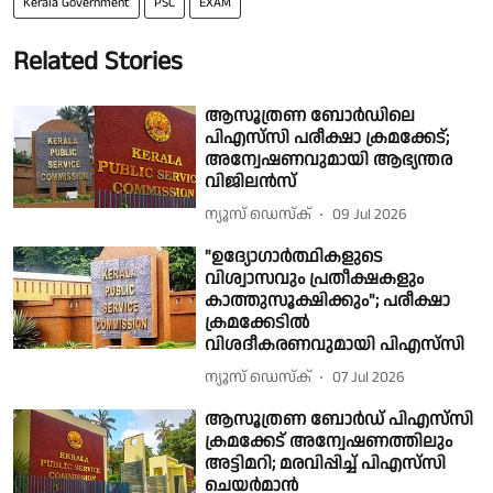
Kerala Government
PSC
EXAM
Related Stories
ആസൂത്രണ ബോർഡിലെ
പിഎസ്‌സി പരീക്ഷാ ക്രമക്കേട്;
അന്വേഷണവുമായി ആഭ്യന്തര
വിജിലൻസ്
ന്യൂസ് ഡെസ്ക്
09 Jul 2026
"ഉദ്യോഗാർത്ഥികളുടെ
വിശ്വാസവും പ്രതീക്ഷകളും
കാത്തുസൂക്ഷിക്കും"; പരീക്ഷാ
ക്രമക്കേടിൽ
വിശദീകരണവുമായി പിഎസ്‌സി
ന്യൂസ് ഡെസ്ക്
07 Jul 2026
ആസൂത്രണ ബോർഡ് പിഎസ്‌സി
ക്രമക്കേട് അന്വേഷണത്തിലും
അട്ടിമറി; മരവിപ്പിച്ച് പിഎസ്‌സി
ചെയർമാൻ