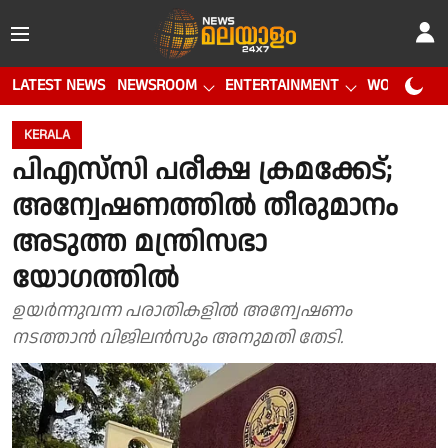
LATEST NEWS
NEWSROOM
ENTERTAINMENT
WORLD CUP
KERALA
പിഎസ്‌സി പരീക്ഷ ക്രമക്കേട്;
അന്വേഷണത്തിൽ തീരുമാനം
അടുത്ത മന്ത്രിസഭാ
യോഗത്തിൽ
ഉയർന്നുവന്ന പരാതികളിൽ അന്വേഷണം
നടത്താൻ വിജിലൻസും അനുമതി തേടി.