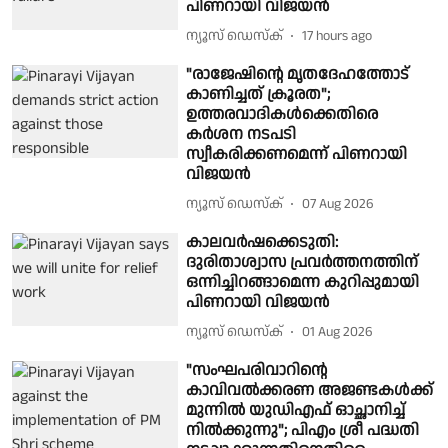
പിണറായി വിജയൻ
ന്യൂസ് ഡെസ്ക്
17 hours ago
"രാജേഷിൻ്റെ മൃതദേഹത്തോട്
കാണിച്ചത് ക്രൂരത";
ഉത്തരവാദികൾക്കെതിരെ
കർശന നടപടി
സ്വീകരിക്കണമെന്ന് പിണറായി
വിജയൻ
ന്യൂസ് ഡെസ്ക്
07 Aug 2026
കാലവർഷക്കെടുതി:
ദുരിതാശ്വാസ പ്രവർത്തനത്തിന്
ഒന്നിച്ചിറങ്ങാമെന്ന കുറിപ്പുമായി
പിണറായി വിജയൻ
ന്യൂസ് ഡെസ്ക്
01 Aug 2026
"സംഘപരിവാറിൻ്റെ
കാവിവൽക്കരണ അജണ്ടകൾക്ക്
മുന്നിൽ യുഡിഎഫ് ഓച്ഛാനിച്ച്
നിൽക്കുന്നു"; പിഎം ശ്രീ പദ്ധതി