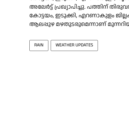
അലേർട്ട്‌ ‌പ്രഖ്യാപിച്ചു. പത്തിന് തിര
കോട്ടയം, ഇടുക്കി, എറണാകുളം ജില്ലക
ആലപ്പുഴ മഴതുടരുമെന്നാണ് മുന്നറിയിപ
RAIN
WEATHER UPDATES