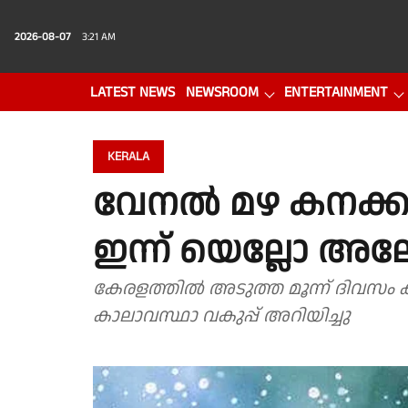
2026-08-07
3:21 AM
LATEST NEWS
NEWSROOM
ENTERTAINMENT
PHOTO GALLERY
VIDEO
KERALA
വേനൽ മഴ കനക്കുന
ഇന്ന് യെല്ലോ അലേർ
കേരളത്തിൽ അടുത്ത മൂന്ന് ദിവസം ക
കാലാവസ്ഥാ വകുപ്പ് അറിയിച്ചു