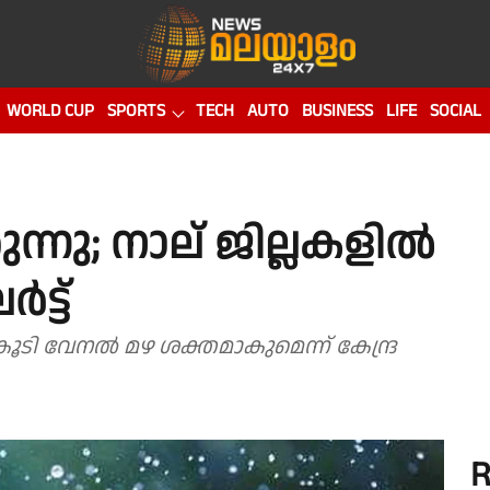
WORLD CUP
SPORTS
TECH
AUTO
BUSINESS
LIFE
SOCIAL
്നു; നാല് ജില്ലകളിൽ
ട്ട്
ൂടി വേനൽ മഴ ശക്തമാകുമെന്ന് കേന്ദ്ര
R