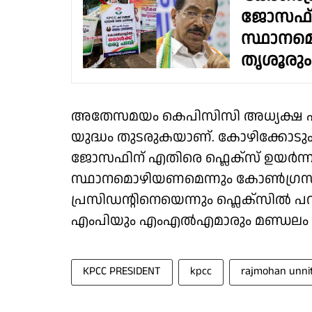
ജോസഫ് ക
സ്ഥാനമ
തൃശൂരും 
അതേസമയം കെപിസിസി അധ്യക്ഷ പദവ
യുദ്ധം തുടരുകയാണ്. കോഴിക്കോടും 
ജോസഫിന് എതിരെ ഫ്ലെക്സ് ഉയർന്നു
സ്ഥാനമൊഴിയണമെന്നും കോൺഗ്രസി
പ്രസിഡന്റിനെയെന്നും ഫ്ലെക്സിൽ 
എംപിയും എംഎൽഎമാരും മണ്ഡലം നോക്
KPCC PRESIDENT
kpcc
rajmohan unni