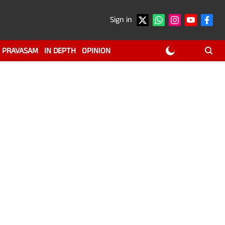
Sign in
PRAVASAM
IN DEPTH
OPINION