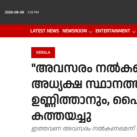
2026-08-06
2:19 PM
LATEST NEWS
NEWSROOM
ENTERTAINMENT
PHOTO GALLERY
VIDEO
KERALA
"അവസരം നൽകണം
അധ്യക്ഷ സ്ഥാനത
ഉണ്ണിത്താനും, 
കത്തയച്ചു
ഇത്തവണ അവസരം നൽകണമെന്ന് ആവശ്യ