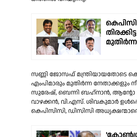
കെപിസിസ
തിരക്കിട
മുതിർന്
സണ്ണി ജോസഫ് മന്ത്രിയായതോടെ കെപ
എംപിമാരും മുതിർന്ന നേതാക്കളും നീക
സുരേഷ്, ബെന്നി ബഹ്‍നാൻ, ആൻ്റോ
വാഴക്കൻ, വി.എസ്. ശിവകുമാർ ഉൾപ്പെ
കെപിസിസി, ഡിസിസി അധ്യക്ഷന്മാരെ
'കോൺഗ്ര