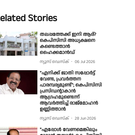
elated Stories
തലപ്പത്തേക്ക് ഇനി ആര്?
കെപിസിസി അധ്യക്ഷനെ
കണ്ടെത്താൻ
ഹൈക്കമാൻഡ്
ന്യൂസ് ഡെസ്ക്
06 Jul 2026
"എനിക്ക് ജാതി സപ്പോർട്ട്
വേണ്ട, പ്രവർത്തന
പാരമ്പര്യമുണ്ട്"; കെപിസിസി
പ്രസിഡൻ്റാകാൻ
ആഗ്രഹമുണ്ടെന്ന്
ആവർത്തിച്ച് രാജ്മോഹൻ
ഉണ്ണിത്താൻ
ന്യൂസ് ഡെസ്ക്
28 Jun 2026
"എപ്പോൾ വേണമെങ്കിലും