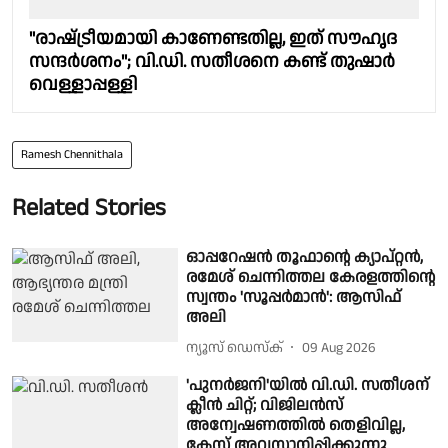
"രാഷ്‌ട്രീയമായി കാണേണ്ടതില്ല, ഇത് സൗഹൃദ
സന്ദർശനം"; വി.ഡി. സതീശനെ കണ്ട് തുഷാർ
വെള്ളാപ്പള്ളി
Ramesh Chennithala
Related Stories
ഓപ്പറേഷൻ തൂഫാന്റെ ക്യാപ്റ്റൻ,
രമേശ് ചെന്നിത്തല കേരളത്തിന്റെ
സ്വന്തം 'സൂപ്പർമാൻ': ആസിഫ്
അലി
ന്യൂസ് ഡെസ്ക്
09 Aug 2026
'പുനർജനി'യില്‍ വി.ഡി. സതീശന്
ക്ലീന്‍ ചിറ്റ്; വിജിലൻസ്
അന്വേഷണത്തിൽ തെളിവില്ല,
കേസ് അവസാനിപ്പിക്കുന്നു