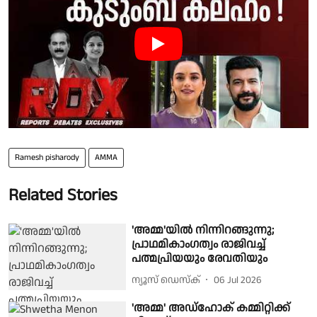
Ramesh pisharody
AMMA
Related Stories
'അമ്മ'യിൽ നിന്നിറങ്ങുന്നു;
പ്രാഥമികാംഗത്വം രാജിവച്ച്
പത്മപ്രിയയും രേവതിയും
ന്യൂസ് ഡെസ്ക്
06 Jul 2026
'അമ്മ' അഡ്ഹോക് കമ്മിറ്റിക്ക്