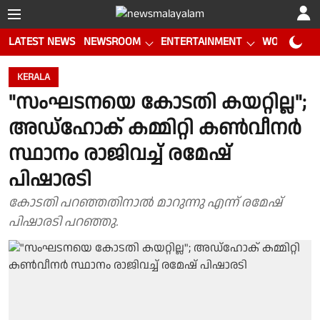
LATEST NEWS
NEWSROOM
ENTERTAINMENT
WORLD CUP
KERALA
"സംഘടനയെ കോടതി കയറ്റില്ല";
അഡ്ഹോക് കമ്മിറ്റി കൺവീനർ
സ്ഥാനം രാജിവച്ച് രമേഷ്
പിഷാരടി
കോടതി പറഞ്ഞതിനാൽ മാറുന്നു എന്ന് രമേഷ്
പിഷാരടി പറഞ്ഞു.