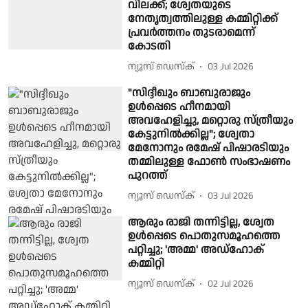
വിലക്ക്; ശ്വേതയുടെ
നേതൃത്വത്തിലുള്ള കമ്മിറ്റിക്ക്
പ്രവർത്തനം തുടരാമെന്ന്
കോടതി
ന്യൂസ് ഡെസ്ക്
03 Jul 2026
"സിദ്ദീഖും ബാബുരാജും
ഉൾപ്പെടെ ഹീനമായി
അവഹേളിച്ചു, മറ്റൊരു സ്ത്രീയും
കേട്ടുനിൽക്കില്ല"; ശ്വേതാ
മേനോനും രമേഷ് പിഷാരടിയും
തമ്മിലുള്ള ഫോൺ സംഭാഷണം
പുറത്ത്
ന്യൂസ് ഡെസ്ക്
03 Jul 2026
ആരും രാജി തന്നിട്ടില്ല, ശ്വേത
ഉള്‍പ്പെടെ പൊതുസമൂഹത്തെ
പറ്റിച്ചു; 'അമ്മ' അഡ്‌ഹോക്
കമ്മിറ്റി
ന്യൂസ് ഡെസ്ക്
02 Jul 2026