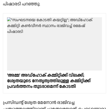
പിഷാരടി പറഞ്ഞു.
'അമ്മ' അഡ്ഹോക് കമ്മിറ്റിക്ക് വിലക്ക്;
ശ്വേതയുടെ നേതൃത്വത്തിലുള്ള കമ്മിറ്റിക്ക്
പ്രവർത്തനം തുടരാമെന്ന് കോടതി
പ്രസിഡൻ്റ് ശ്വേത മേനോൻ രാജിവച്ച