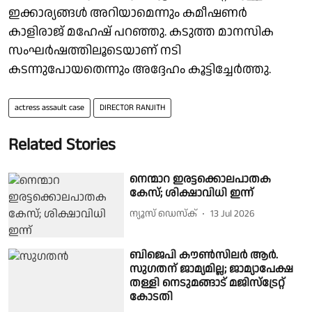
ഇക്കാര്യങ്ങൾ അറിയാമെന്നും കമീഷണർ
കാളിരാജ് മഹേഷ് പറഞ്ഞു. കടുത്ത മാനസിക
സംഘർഷത്തിലൂടെയാണ് നടി
കടന്നുപോയതെന്നും അദ്ദേഹം കൂട്ടിച്ചേർത്തു.
actress assault case
DIRECTOR RANJITH
Related Stories
നെന്മാറ ഇരട്ടക്കൊലപാതക
കേസ്; ശിക്ഷാവിധി ഇന്ന്
ന്യൂസ് ഡെസ്ക്
13 Jul 2026
ബിജെപി കൗൺസിലർ ആർ.
സുഗതന് ജാമ്യമില്ല; ജാമ്യാപേക്ഷ
തള്ളി നെടുമങ്ങാട് മജിസ്ട്രേറ്റ്
കോടതി