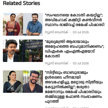
Related Stories
"സംഘടനയെ കോടതി കയറ്റില്ല";
അഡ്ഹോക് കമ്മിറ്റി കൺവീനർ
സ്ഥാനം രാജിവച്ച് രമേഷ് പിഷാരടി
ന്യൂസ് ഡെസ്ക്
03 Jul 2026
"മുഖ്യമന്ത്രി ആരായാലും
അദ്ദേഹത്തെ ബഹുമാനിക്കണം";
ഡിഎംകെ എംഎല്‍എയോട്
കോടതി
ന്യൂസ് ഡെസ്ക്
03 Jul 2026
"സിദ്ദീഖും ബാബുരാജും
ഉൾപ്പെടെ ഹീനമായി
അവഹേളിച്ചു, മറ്റൊരു സ്ത്രീയും
കേട്ടുനിൽക്കില്ല"; ശ്വേതാ
മേനോനും രമേഷ് പിഷാരടിയും
തമ്മിലുള്ള ഫോൺ സംഭാഷണം
പുറത്ത്