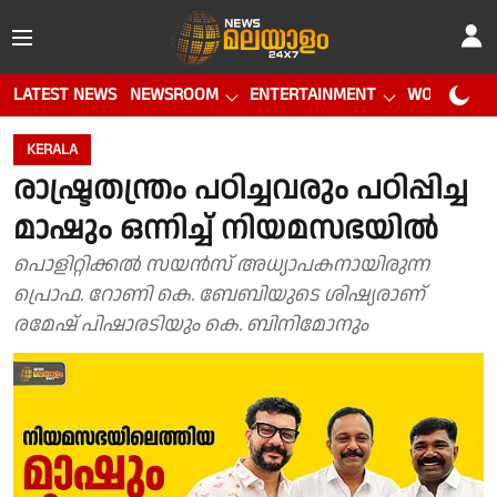
LATEST NEWS
NEWSROOM
ENTERTAINMENT
WORLD CUP
KERALA
രാഷ്ട്രതന്ത്രം പഠിച്ചവരും പഠിപ്പിച്ച
മാഷും ഒന്നിച്ച് നിയമസഭയില്‍
പൊളിറ്റിക്കല്‍ സയന്‍സ് അധ്യാപകനായിരുന്ന
പ്രൊഫ. റോണി കെ. ബേബിയുടെ ശിഷ്യരാണ്
രമേഷ് പിഷാരടിയും കെ. ബിനിമോനും