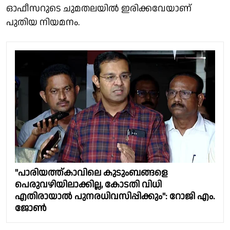
ഓഫീസറുടെ ചുമതലയിൽ ഇരിക്കവേയാണ്
പുതിയ നിയമനം.
"പാരിയത്ത്കാവിലെ കുടുംബങ്ങളെ
പെരുവഴിയിലാക്കില്ല, കോടതി വിധി
എതിരായാൽ പുനരധിവസിപ്പിക്കും": റോജി എം.
ജോൺ