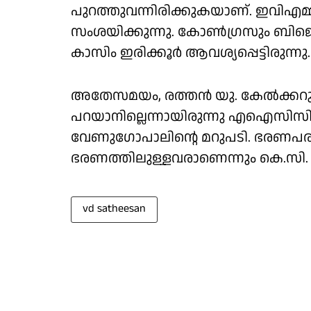
പുറത്തുവന്നിരിക്കുകയാണ്. ഇവിഎമ്മി
സംശയിക്കുന്നു. കോൺഗ്രസും ബിജെ
കാസിം ഇരിക്കൂർ ആവശ്യപ്പെട്ടിരുന്നു.
അതേസമയം, രത്തൻ യു. കേൽക്കറു
പറയാനില്ലെന്നായിരുന്നു എഐസിസി 
വേണുഗോപാലിന്റെ മറുപടി. ഭരണപരമാ
ഭരണത്തിലുള്ളവരാണെന്നും കെ.സി. 
vd satheesan