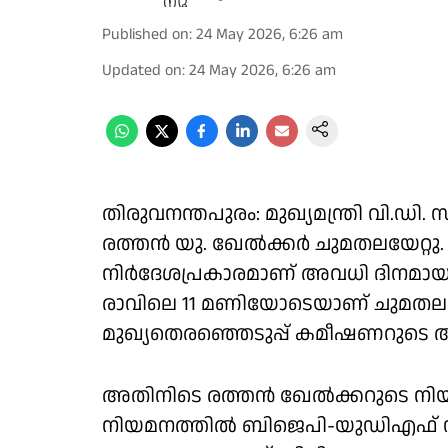
Published on
:
24 May 2026, 6:26 am
Updated on
:
24 May 2026, 6:26 am
തിരുവനന്തപുരം: മുഖ്യമന്ത്രി വി.ഡി.
രത്തൻ യു. ഖേൽക്കർ ചുമതലയേറ്റു. മു
നിർദേശപ്രകാരമാണ് അവധി ദിനമായ 
രാവിലെ 11 മണിയോടെയാണ് ചുമതല ഏറ
മുഖ്യതെരഞ്ഞെടുപ്പ് കമീഷണറുടെ 
അതിനിടെ രത്തൻ ഖേൽക്കറുടെ നിയമ
നിയമനത്തിൽ ബിജെപി-യുഡിഎഫ് ഡ