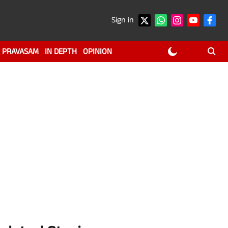
Sign in
PRAVASAM
IN DEPTH
OPINION