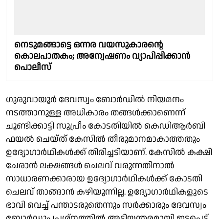
നെടുമങ്ങാട്ടെ ഒന്നര വയസുകാരന്റെ
കൊലപാതകം; അന്വേഷണം വ്യാപിപ്പിക്കാൻ
പൊലീസ്
ഗുരുവായൂർ ദേവസ്വം ബോർഡിൽ നിയമനം
നടത്താനുള്ള അധികാരം തങ്ങൾക്കാണെന്ന്
ചൂണ്ടിക്കാട്ടി സുപ്രീം കോടതിയിൽ കെഡിആർബി
ഫയൽ ചെയ്ത് കേസിൽ തീരുമാനമാകാത്തതും
ഉദ്യോഗാർഥികൾക്ക് തിരിച്ചടിയാണ്. കേസിൽ കക്ഷി
ചേരാൻ ലക്ഷങ്ങൾ ചെലവ് വരുന്നതിനാൽ
സാധാരണക്കാരായ ഉദ്യോഗാർഥികൾക്ക് കോടതി
ചെലവ് താങ്ങാൻ കഴിയുന്നില്ല. ഉദ്യോഗാർഥികളുടെ
ഭാവി വെച്ച് പന്താടരുതെന്നും സർക്കാരും ദേവസ്വം
ബോർഡും പ്രശ്നത്തിൽ അടിയന്തരമായി ഇടപെട്ട്