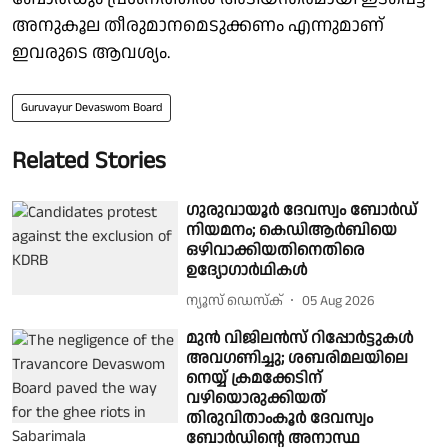
അനുകൂല തീരുമാനമെടുക്കണം എന്നുമാണ്
ഇവരുടെ ആവശ്യം.
Guruvayur Devaswom Board
Related Stories
ഗുരുവായൂർ ദേവസ്വം ബോർഡ്
നിയമനം; കെഡിആർബിയെ
ഒഴിവാക്കിയതിനെതിരെ
ഉദ്യോഗാർഥികൾ
ന്യൂസ് ഡെസ്ക്
05 Aug 2026
മുൻ വിജിലൻസ് റിപ്പോർട്ടുകൾ
അവഗണിച്ചു; ശബരിമലയിലെ
നെയ്യ് ക്രമക്കേടിന്
വഴിയൊരുക്കിയത്
തിരുവിതാംകൂർ ദേവസ്വം
ബോർഡിൻ്റെ അനാസ്ഥ