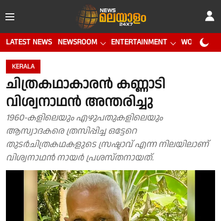
LATEST NEWS
NEWSROOM
ENTERTAINMENT
WORLD CUP
KERALA
ചിത്രകഥാകാരൻ കണ്ണാടി
വിശ്വനാഥൻ അന്തരിച്ചു
1960-കളിലെയും എഴുപതുകളിലെയും
ആസ്വാദകരെ ത്രസിപ്പിച്ച ഒട്ടേറെ
തുടർചിത്രകഥകളുടെ സ്രഷ്ടാവ് എന്ന നിലയിലാണ്
വിശ്വനാഥൻ നായർ പ്രശസ്തനായത്.