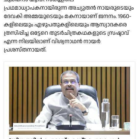
പ്രഥമാധ്യാപകനായിരുന്ന അച്യുതൻ നായരുടെയും
ദേവകി അമ്മയുടെയും മകനായാണ് ജനനം. 1960-
കളിലെയും എഴുപതുകളിലെയും ആസ്വാദകരെ
ത്രസിപ്പിച്ച ഒട്ടേറെ തുടർചിത്രകഥകളുടെ സ്രഷ്ടാവ്
എന്ന നിലയിലാണ് വിശ്വനാഥൻ നായർ
പ്രശസ്തനായത്.