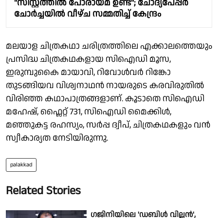
"സിസ്റ്റത്തിൽ പോരായ്മ ഉണ്ട്"; ചോദ്യപേപ്പർ
ചോർച്ചയിൽ വീഴ്ച സമ്മതിച്ച് കേന്ദ്രം
മലയാള ചിത്രകഥാ ചരിത്രത്തിലെ എക്കാലത്തെയും
പ്രസിദ്ധ ചിത്രകഥകളായ സിഐഡി മൂസ,
ഇരുമ്പുകൈ മായാവി, റിവോൾവർ റിങ്കോ
തുടങ്ങിയവ വിശ്വനാഥൻ നായരുടെ കരവിരുതിൽ
വിരിഞ്ഞ കഥാപാത്രങ്ങളാണ്. കൂടാതെ സിഐഡി
മഹേഷ്, ഫ്ലൈറ്റ് 731, സിഐഡി മൈക്കിൾ,
മഞ്ഞുകട്ട രഹസ്യം, സർപ്പ ദ്വീപ്, ചിത്രകഥകളും വൻ
സ്വീകാര്യത നേടിയിരുന്നു.
palakkad
Related Stories
ഗജിനിയിലെ 'ഡബിള്‍ വില്ലന്‍',