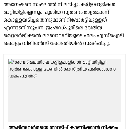
അനേഷണ സംഘത്തിന് ലഭിച്ചു. കട്ടിളപ്പാളികൾ
മാറ്റിയിട്ടില്ലെന്നും പൂശിയ സ്വർണം മാത്രമാണ്
കൊള്ളയടിച്ചതെന്നുമാണ് റിപ്പോർട്ടിലുള്ളത്
എന്നാണ് സൂചന. ജംഷഡ്‌പൂരിലെ ദേശീയ
മെറ്റലർജിക്കൽ ലബോറട്ടറിയുടെ ഫലം എസ്ഐടി
കൊല്ലം വിജിലൻസ് കോടതിയിൽ സമർപ്പിച്ചു.
ആദിത്യവർമയെ താറടിച്ച് കാണിക്കാൻ നീക്കം;