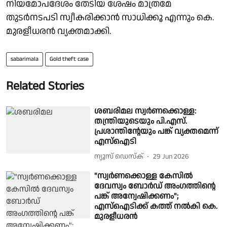
നിയമോപദേശം തേടിയ ശേഷം മാത്രമേ
തുടർനടപടി സ്വീകരിക്കാൻ സാധിക്കൂ എന്നും കെ.
മുരളീധരൻ വ്യക്തമാക്കി.
sabarimala
Gold theft case
Related Stories
ശബരിമല സ്വർണക്കൊള്ള:
തന്ത്രിയുടെയും പി.എസ്.
പ്രശാന്തിൻ്റേയും പങ്ക് വ്യക്തമെന്ന്
എസ്ഐടി
ന്യൂസ് ഡെസ്ക്
29 Jun 2026
"സ്വർണക്കൊള്ള കേസിൽ
ദേവസ്വം ബോർഡ് അംഗത്തിൻ്റെ
പങ്ക് അന്വേഷിക്കണം";
എസ്ഐടിക്ക് കത്ത് നൽകി കെ.
മുരളീധരൻ