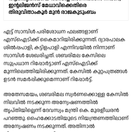
ഇൻ്റലിജൻസ് മേധാവിക്കെതിരെ
തിരുവിതാംകൂർ മുൻ രാജകുടുംബം
എട്ട് സാമ്പിൾ പരിശോധന ഫലങ്ങളാണ്
എസ്ഐടിക്ക് കൈമാറിയിരിക്കുന്നത്. ദ്വാരപാലക
ശിൽപ്പപാളി, കട്ടിളപാളി എന്നിവയിൽ നിന്നാണ്
സാമ്പിൾ ശേഖരിച്ചത്. ശബരിമല കേസിലെ
സുപ്രധാന റിപ്പോർട്ടാണ് എസ്ഐടിക്ക്
മുന്നിലെത്തിയിരിക്കുന്നത്. കേസിൽ കുറ്റപത്രങ്ങൾ
ഉടൻ സമർപ്പിക്കുമെന്നാണ് റിപ്പോർട്ട്.
അതേസമയം, ശബരിമല സ്വർണക്കൊള്ള കേസിൽ
നിലവിൽ നടക്കുന്ന അന്വേഷണത്തിൽ
തൃപ്തിയില്ലെന്ന് ദേവസ്വം മന്ത്രി കെ. മുരളീധരൻ
പറഞ്ഞു. ഹൈക്കോടതിയുടെ നിയന്ത്രണത്തിലാണ്
അന്വേഷണം നടക്കുന്നത്. അതിനാൽ