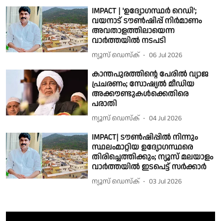
IMPACT | 'ഉദ്യോഗസ്ഥർ റെഡി';
വയനാട് ടൗൺഷിപ്പ് നിർമാണം
അവതാളത്തിലായെന്ന
വാർത്തയിൽ നടപടി
ന്യൂസ് ഡെസ്ക്
06 Jul 2026
കാന്തപുരത്തിൻ്റെ പേരിൽ വ്യാജ
പ്രചരണം; സോഷ്യൽ മീഡിയ
അക്കൗണ്ടുകൾക്കെതിരെ
പരാതി
ന്യൂസ് ഡെസ്ക്
04 Jul 2026
IMPACT| ടൗൺഷിപ്പിൽ നിന്നും
സ്ഥലംമാറ്റിയ ഉദ്യോഗസ്ഥരെ
തിരിച്ചെത്തിക്കും; ന്യൂസ് മലയാളം
വാർത്തയിൽ ഇടപെട്ട് സർക്കാർ
ന്യൂസ് ഡെസ്ക്
03 Jul 2026