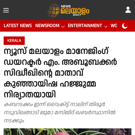
LATEST NEWS
NEWSROOM
ENTERTAINMENT
WORLD CUP
KERALA
ന്യൂസ് മലയാളം മാനേജിംഗ്
ഡയറക്ടർ എം. അബൂബക്കർ
സിദ്ധീഖിൻ്റെ മാതാവ്
കുഞ്ഞായിഷ ഹജ്ജുമ്മ
നിര്യാതയായി
കബറടക്കം ഇന്ന് വൈകിട്ട് നാലിന് തിരൂർ
നടുവിലങ്ങാടി ജുമാ മസ്ജിദ് ഖബർസ്ഥാനിൽ
നടക്കും