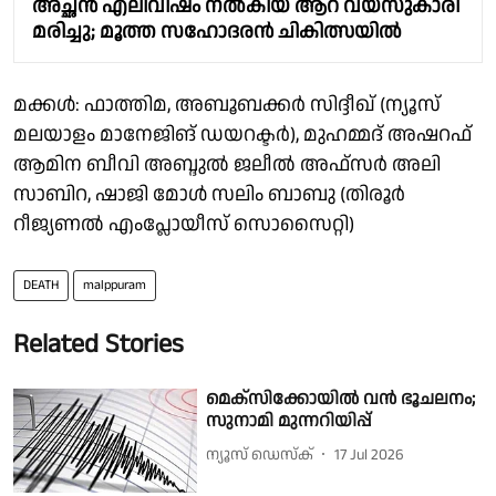
അച്ഛൻ എലിവിഷം നൽകിയ ആറ് വയസുകാരി
മരിച്ചു; മൂത്ത സഹോദരൻ ചികിത്സയിൽ
മക്കൾ: ഫാത്തിമ, അബൂബക്കർ സിദ്ദീഖ് (ന്യൂസ്
മലയാളം മാനേജിങ് ഡയറക്ടർ), മുഹമ്മദ് അഷറഫ്
ആമിന ബീവി അബ്ദുൽ ജലീൽ അഫ്സർ അലി
സാബിറ, ഷാജി മോൾ സലിം ബാബു (തിരൂർ
റീജ്യണൽ എംപ്ലോയീസ് സൊസൈറ്റി)
DEATH
malppuram
Related Stories
മെക്സിക്കോയിൽ വൻ ഭൂചലനം;
സുനാമി മുന്നറിയിപ്പ്
ന്യൂസ് ഡെസ്ക്
17 Jul 2026