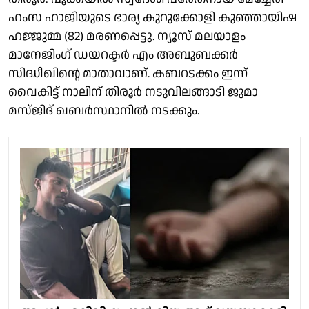
ഹംസ ഹാജിയുടെ ഭാര്യ കുറുക്കോളി കുഞ്ഞായിഷ
ഹജ്ജുമ്മ (82) മരണപ്പെട്ടു. ന്യൂസ് മലയാളം
മാനേജിംഗ് ഡയറക്ടർ എം അബൂബക്കർ
സിദ്ധീഖിൻ്റെ മാതാവാണ്. കബറടക്കം ഇന്ന്
വൈകിട്ട് നാലിന് തിരൂർ നടുവിലങ്ങാടി ജുമാ
മസ്ജിദ് ഖബർസ്ഥാനിൽ നടക്കും.