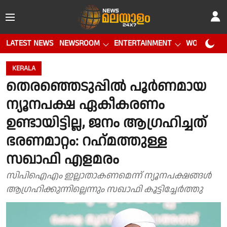
LATEST NEWS
NEWSROOM
ENTERTAINMENT
WORLD CUP
KERALA
തെരഞ്ഞെടുപ്പില്‍ പൂര്‍ണമായ
ന്യൂനപക്ഷ ഏകീകരണം
ഉണ്ടായിട്ടില്ല, ജനം ആഗ്രഹിച്ചത്
ഭരണമാറ്റം: റഹ്‌മത്തുള്ള
സഖാഫി എളമരം
സിപിഐഎം ഇല്ലാതാകണമെന്ന് ന്യൂനപക്ഷങ്ങൾ
ആഗ്രഹിക്കുന്നില്ലെന്നും സഖാഫി കൂട്ടിച്ചേർത്തു