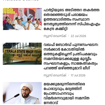
പാർട്ടിയുടെ അടിത്തറ തകര്‍ത്ത
തെരഞ്ഞെടുപ്പ് പരാജയം:
ഉത്തരവാദിത്തം സംസ്ഥാന
നേതൃത്വത്തിനെന്ന് സിപിഐഎം
കേന്ദ്ര കമ്മിറ്റി
ന്യൂസ് ഡെസ്ക്
22 Jul 2026
വഖഫ് ബോർഡ് പുനഃസംഘടന:
സർക്കാർ കോടതിയിൽ
ഒത്തുകളിച്ചെന്ന് പ്രതിപക്ഷവും
സമസ്തയടക്കമുള്ള മുസ്ലീം
സംഘടനകളും, സാങ്കേതികത്വം
പറഞ്ഞ് ഒഴിഞ്ഞുമാറി ലീഗ്
ന്യൂസ് ഡെസ്ക്
17 Jul 2026
മയക്കുമരുന്നിനെതിരെ
പോരാട്ടവും, മദ്യത്തിന്
പ്രോത്സാഹനവും;
വിമര്‍ശനവുമായി സമസ്ത
നേതാവ്