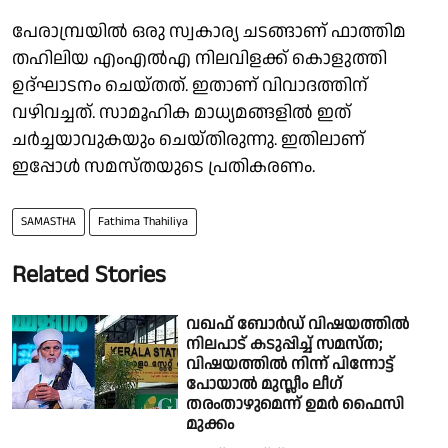
പേരാമ്പ്രയിൽ ഒരു സ്വകാര്യ ചടങ്ങാണ് ഫാത്തിമ
തഹിലിയ എംഎൽഎ നിലവിളക്ക് കൊളുത്തി
ഉദ്ഘാടനം ചെയ്തത്. ഇതാണ് വിവാദത്തിന്
വഴിവച്ചത്. സാമൂഹിക മാധ്യമങ്ങളിൽ ഇത്
ചർച്ചയാവുകയും ചെയ്തിരുന്നു. ഇതിലാണ്
ഇപ്പോൾ സമസ്തയുടെ പ്രതികരണം.
SAMASTHA
Fathima Thahiliya
Related Stories
വഖഫ് ബോർഡ് വിഷയത്തിൽ
നിലപാട് കടുപ്പിച്ച് സമസ്ത;
വിഷയത്തിൽ നിന്ന് പിന്നോട്ട്
പോയാൽ മുസ്ലീം ലീഗ്
തരംതാഴുമെന്ന് ഉമര്‍ ഫൈസി
മുക്കം