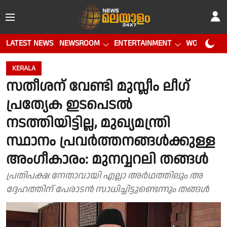
LATEST NEWS
NEWSROOM
ENTERTAINMENT
WORLD CUP
KERALA
സതീശന് വേണ്ടി മുസ്ലീം ലീഗ്
പ്രത്യേക ഇടപെടൽ
നടത്തിയിട്ടില്ല, മുഖ്യമന്ത്രി
സ്ഥാനം പ്രവർത്തനങ്ങൾക്കുള്ള
അം​ഗീകാരം: മുനവ്വറലി തങ്ങൾ
പ്രതിപക്ഷ നേതാവായി എല്ലാ അർഥത്തിലും അ​​
ദ്ദേഹത്തിന് പേരാടൻ സാധിച്ചിട്ടുണ്ടെന്നും തങ്ങൾ