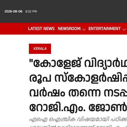
2026-08-06
8:32 PM
LATEST NEWS
NEWSROOM
ENTERTAINMENT
PHOTO GALLERY
VIDEO
KERALA
"കോളേജ് വിദ്യാ
രൂപ സ്കോളർഷിപ്
വർഷം തന്നെ നടപ്പ
റോജി.എം. ജോൺ
എഐ ഐശ്ചിക വിഷയമായി പഠിക്കാ