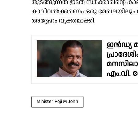
തുടങ്ങുന്നത് ഇടത് സർക്കാരിൻ്റെ
കാവിവൽക്കരണം ഒരു മേഖലയിലും യു
അദ്ദേഹം വ്യക്തമാക്കി.
ഇൻഡ്യ മ
പ്രാദേശി
മനസിലാ
എം.വി. 
Minister Roji M John