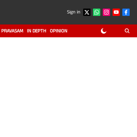
Sign in
PRAVASAM
IN DEPTH
OPINION