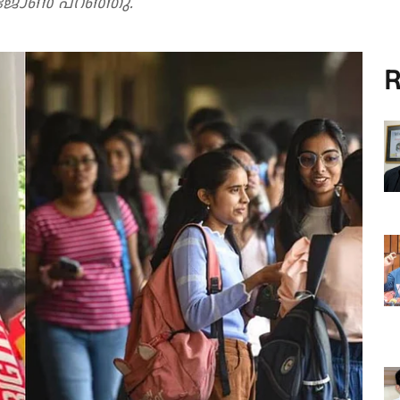
.എം. ജോൺ പറഞ്ഞു.
R