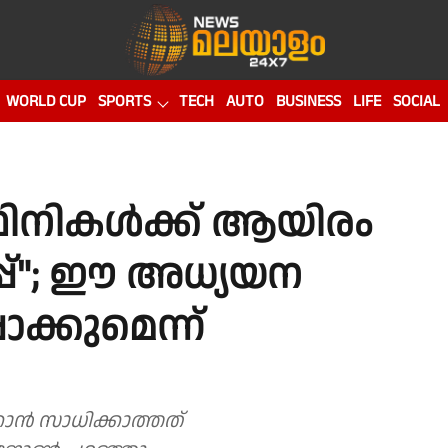
WORLD CUP
SPORTS
TECH
AUTO
BUSINESS
LIFE
SOCIAL
ർഥിനികൾക്ക് ആയിരം
പ്"; ഈ അധ്യയന
ാക്കുമെന്ന്
ൻ സാധിക്കാത്തത്