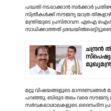
പദ്ധതി നടപ്പാക്കാൻ സർക്കാർ പ്
സ്ത്രീകൾക്ക് സൗജന്യ യാത്ര തിങ്ക
മന്ത്രിയുടെ പ്രസ്താവന. എഐ ഐശ
സാധിക്കാത്തത് ശ്രദ്ധയിൽപ്പെട്ടിട്ടുണ്ട
ചന്ദ്രൻ ത
സ്പെഷ്യൽ
മുഖ്യമന്ത
മറ്റു വിഷയങ്ങളുടെ മാനദണ്ഡങ്ങൾ മാ
പറഞ്ഞു. ബിരുദ തലം വരെ സൗജന്യ വ
സർവകലാശാലകളുടെ ദൈനംദിന പ്രവ