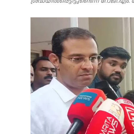
ശ്രദ്ധയിൽപ്പെട്ടിട്ടുണ്ടെന്ന് റോജി