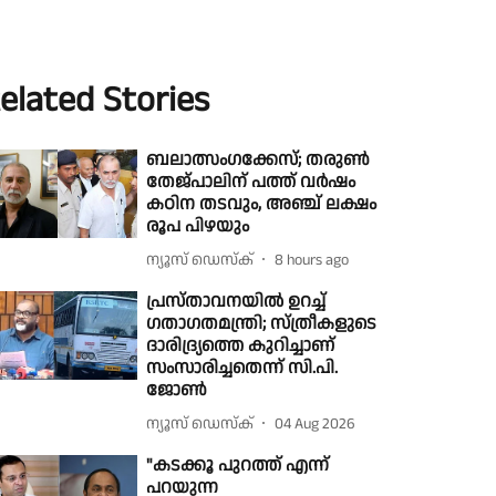
elated Stories
ബലാത്സംഗക്കേസ്; തരുൺ
തേജ്‌പാലിന് പത്ത് വർഷം
കഠിന തടവും, അഞ്ച് ലക്ഷം
രൂപ പിഴയും
ന്യൂസ് ഡെസ്ക്
8 hours ago
പ്രസ്താവനയിൽ ഉറച്ച്
ഗതാഗതമന്ത്രി; സ്ത്രീകളുടെ
ദാരിദ്ര്യത്തെ കുറിച്ചാണ്
സംസാരിച്ചതെന്ന് സി.പി.
ജോൺ
ന്യൂസ് ഡെസ്ക്
04 Aug 2026
"കടക്കൂ പുറത്ത് എന്ന്
പറയുന്ന